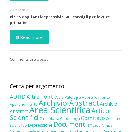
29 Marzo 2023
Ritiro dagli antidepressivi SSRI: consigli per le cure
primarie
Read more
Comments are closed.
Cerca per argomento
ADHD
Altre Fonti
Altre Patologie
Apprendimento
Archivio Abstract
Archivio
Apprendimento
Area Scientifica
Articoli
Abstract
Scientifici
Comitato
Cardiologia
Cardiologia
Comitato
Documenti
Depressione
Scientifico
Efficacia farmaci
Inefficacia Farmaci
Generico
Inefficacia Farmaci
Istituto Superiore