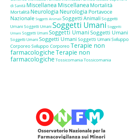
Miscellanea
Miscellanea
Mortalità
di Sanità
Neurologia
Neurologia
Portavoce
Mortalità
Nazionale
Soggetti Animali
Soggetti
Soggetti Animali
Soggetti Umani
Umani
Soggetti Umani
Soggetti
Soggetti Umani
Soggetti Umani
Soggetti Umani
Umani
Soggetti Umani
Soggetti Umani
Sviluppo
Soggetti Umani
Terapie non
Corporeo
Sviluppo Corporeo
farmacologiche
Terapie non
farmacologiche
Tossicomania
Tossicomania