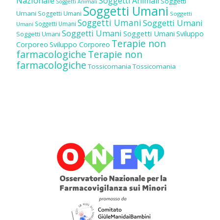
Nazionale
Soggetti Animali
Soggetti
Soggetti Animali
Soggetti Umani
Umani
Soggetti Umani
Soggetti
Soggetti Umani
Soggetti Umani
Soggetti Umani
Umani
Soggetti Umani
Soggetti Umani
Sviluppo
Soggetti Umani
Terapie non
Corporeo
Sviluppo Corporeo
farmacologiche
Terapie non
farmacologiche
Tossicomania
Tossicomania