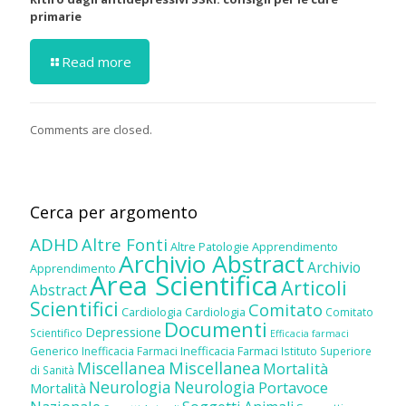
primarie
Read more
Comments are closed.
Cerca per argomento
ADHD
Altre Fonti
Altre Patologie
Apprendimento
Archivio Abstract
Archivio
Apprendimento
Area Scientifica
Articoli
Abstract
Scientifici
Comitato
Cardiologia
Cardiologia
Comitato
Documenti
Depressione
Scientifico
Efficacia farmaci
Inefficacia Farmaci
Generico
Inefficacia Farmaci
Istituto Superiore
Miscellanea
Miscellanea
Mortalità
di Sanità
Neurologia
Neurologia
Portavoce
Mortalità