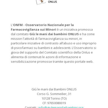
L'
ONFM -
Osservatorio Nazionale per la
Farmacovigilanza sui Minori
è un iniziativa promossa
dal comitato
Giù le mani dai bambini ONLUS
e ha come
mission l'attività di farmacovigilanza su minori, in
particolare iniziative di contrasto all’abuso e uso improprio
di psicofarmaci su bambini e adolescenti. L’Osservatorio si
giova del supporto del Comitato scientifico della Onlus e
alimenta di contenuti le azioni di informazione e
sensibilizzazione promosse tramite questo portale web.
Giù le mani dai Bambini ONLUS
Corso G. Sommeilier, 31
10128 Torino (TO)
CF: 97650080019
Contatti :
info@giulemanidaibambini.org