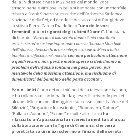
dalla TV di stato cinese in 22 paesi del mondo. Voce
straordinaria e virtuosa, in Italia si è imposta con un trionfale
tributo a Frank Sinatra su musiche dell’Orchestra Sinfonica
Nazionale della RAI, ed è reduce dei successi di Parigi, dove
lo stilista Pierre Cardin l’ha definita
“una delle voci
femminili più intriganti degli ultimi 50 anni”.
L’artista ha
dichiarato:
“Parteciperò alla serata dando il mio contributo
artistico in un’occasione importante come la Giornata Mondiale
dell’Infanzia, dedicando la mia interpretazione di Mina a tutti i
bambini in difficoltà nel mondo,
con una particolare attenzione
a quelli vicini a noi, perché molto spesso ci dedichiamo ai
problemi dell’infanzia lontana nei paesi poveri, pur
meritevole della massima attenzione, ma rischiamo di
dimenticarci del bambino della porta accanto”.
Paolo Limiti
è uno dei volti più noti della televisione italiana,
e ha collaborato con Mina fin dagli esordi, scrivendo per Lei
alcune delle canzoni di maggiore successo come “La Voce del
Silenzio”, “Bugiardo e Incosciente”, “Buonasera, Dottore”,
“Ballata d’Autunno”, “Eccomi” e molte altre. Limiti
ha
rilasciato un’appassionata intervista inedita sulla sua
collaborazione con la Tigre di Cremona, che verrà
proiettata su un maxi schermo all’inizio della serata.