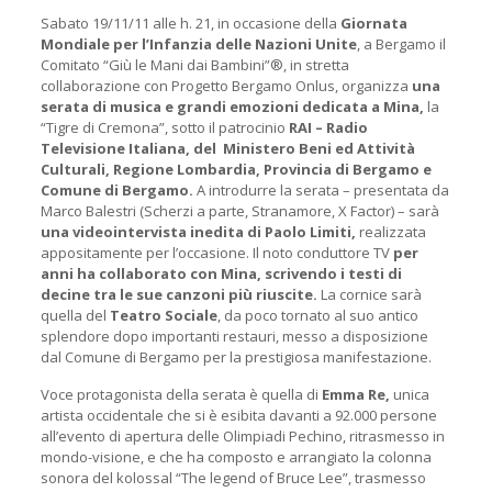
Sabato 19/11/11 alle h. 21, in occasione della
Giornata
Mondiale per l’Infanzia delle Nazioni Unite
, a Bergamo il
Comitato “Giù le Mani dai Bambini”®, in stretta
collaborazione con Progetto Bergamo Onlus, organizza
una
serata di musica e grandi emozioni dedicata a Mina,
la
“Tigre di Cremona”, sotto il patrocinio
RAI – Radio
Televisione Italiana, del Ministero Beni ed Attività
Culturali, Regione Lombardia, Provincia di Bergamo e
Comune di Bergamo.
A introdurre la serata – presentata da
Marco Balestri (Scherzi a parte, Stranamore, X Factor) – sarà
una videointervista inedita di Paolo Limiti,
realizzata
appositamente per l’occasione. Il noto conduttore TV
per
anni ha collaborato con Mina, scrivendo i testi di
decine tra le sue canzoni più riuscite.
La cornice sarà
quella del
Teatro Sociale
, da poco tornato al suo antico
splendore dopo importanti restauri, messo a disposizione
dal Comune di Bergamo per la prestigiosa manifestazione.
Voce protagonista della serata è quella di
Emma Re,
unica
artista occidentale che si è esibita davanti a 92.000 persone
all’evento di apertura delle Olimpiadi Pechino, ritrasmesso in
mondo-visione, e che ha composto e arrangiato la colonna
sonora del kolossal “The legend of Bruce Lee”, trasmesso