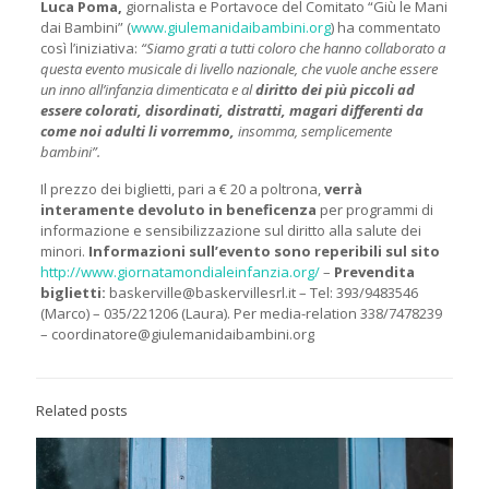
Luca Poma,
giornalista e Portavoce del Comitato “Giù le Mani
dai Bambini” (
www.giulemanidaibambini.org
) ha commentato
così l’iniziativa:
“Siamo grati a tutti coloro che hanno collaborato a
questa evento musicale di livello nazionale, che vuole anche essere
un inno all’infanzia dimenticata e al
diritto dei più piccoli ad
essere colorati, disordinati, distratti, magari differenti da
come noi adulti li vorremmo,
insomma, semplicemente
bambini”.
Il prezzo dei biglietti, pari a € 20 a poltrona,
verrà
interamente devoluto in beneficenza
per programmi di
informazione e sensibilizzazione sul diritto alla salute dei
minori.
Informazioni sull’evento sono reperibili sul sito
http://www.giornatamondialeinfanzia.org/
–
Prevendita
biglietti:
baskerville@baskervillesrl.it – Tel: 393/9483546
(Marco) – 035/221206 (Laura). Per media-relation 338/7478239
– coordinatore@giulemanidaibambini.org
Related posts