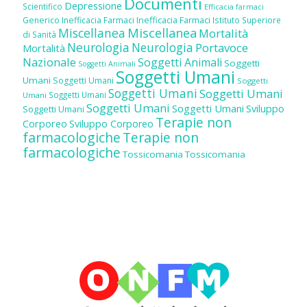
Documenti
Depressione
Scientifico
Efficacia farmaci
Inefficacia Farmaci
Generico
Inefficacia Farmaci
Istituto Superiore
Miscellanea
Miscellanea
Mortalità
di Sanità
Neurologia
Neurologia
Portavoce
Mortalità
Nazionale
Soggetti Animali
Soggetti
Soggetti Animali
Soggetti Umani
Umani
Soggetti Umani
Soggetti
Soggetti Umani
Soggetti Umani
Soggetti Umani
Umani
Soggetti Umani
Soggetti Umani
Sviluppo
Soggetti Umani
Terapie non
Corporeo
Sviluppo Corporeo
farmacologiche
Terapie non
farmacologiche
Tossicomania
Tossicomania