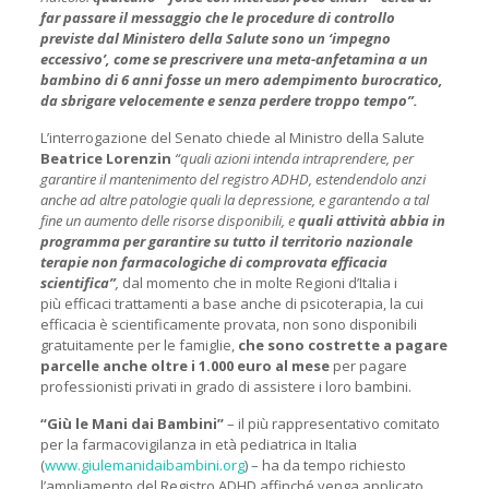
far passare il messaggio che le procedure di controllo
previste dal Ministero della Salute sono un ‘impegno
eccessivo’, come se prescrivere una meta-anfetamina a un
bambino di 6 anni fosse un mero adempimento burocratico,
da sbrigare velocemente e senza perdere troppo tempo”.
L’interrogazione del Senato chiede al Ministro della Salute
Beatrice Lorenzin
“quali azioni intenda intraprendere, per
garantire il mantenimento del registro ADHD, estendendolo anzi
anche ad altre patologie quali la depressione, e garantendo a tal
fine un aumento delle risorse disponibili, e
quali attività abbia in
programma per garantire su tutto il territorio nazionale
terapie non farmacologiche di comprovata efficacia
scientifica”
,
dal momento che in molte Regioni d’Italia i
più efficaci trattamenti a base anche di psicoterapia, la cui
efficacia è scientificamente provata, non sono disponibili
gratuitamente per le famiglie,
che sono costrette a pagare
parcelle anche oltre i 1.000 euro al mese
per pagare
professionisti privati in grado di assistere i loro bambini.
“Giù le Mani dai Bambini”
– il più rappresentativo comitato
per la farmacovigilanza in età pediatrica in Italia
(
www.giulemanidaibambini.org
) – ha da tempo richiesto
l’ampliamento del Registro ADHD affinché venga applicato