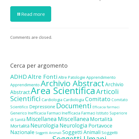
Read more
Comments are closed.
Cerca per argomento
ADHD
Altre Fonti
Altre Patologie
Apprendimento
Archivio Abstract
Archivio
Apprendimento
Area Scientifica
Articoli
Abstract
Scientifici
Comitato
Cardiologia
Cardiologia
Comitato
Documenti
Depressione
Scientifico
Efficacia farmaci
Inefficacia Farmaci
Generico
Inefficacia Farmaci
Istituto Superiore
Miscellanea
Miscellanea
Mortalità
di Sanità
Neurologia
Neurologia
Portavoce
Mortalità
Nazionale
Soggetti Animali
Soggetti
Soggetti Animali
Soggetti Umani