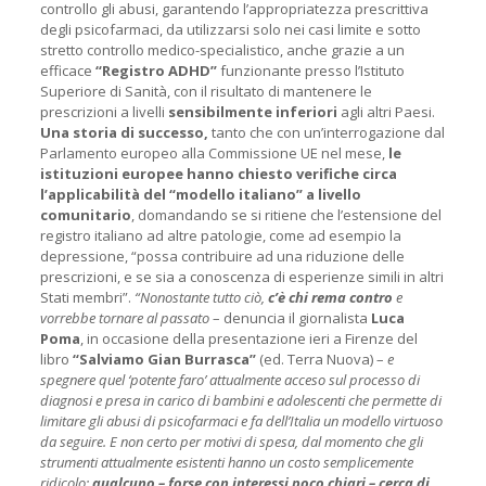
controllo gli abusi, garantendo l’appropriatezza prescrittiva
degli psicofarmaci, da utilizzarsi solo nei casi limite e sotto
stretto controllo medico-specialistico, anche grazie a un
efficace
“Registro ADHD”
funzionante presso l’Istituto
Superiore di Sanità, con il risultato di mantenere le
prescrizioni a livelli
sensibilmente inferiori
agli altri Paesi.
Una storia di successo,
tanto che con un’interrogazione dal
Parlamento europeo alla Commissione UE nel mese,
le
istituzioni europee hanno chiesto verifiche circa
l’applicabilità del “modello italiano” a livello
comunitario
, domandando se si ritiene che l’estensione del
registro italiano ad altre patologie, come ad esempio la
depressione, “possa contribuire ad una riduzione delle
prescrizioni, e se sia a conoscenza di esperienze simili in altri
Stati membri”.
“Nonostante tutto ciò,
c’è chi rema contro
e
vorrebbe tornare al passato
– denuncia il giornalista
Luca
Poma
, in occasione della presentazione ieri a Firenze del
libro
“Salviamo Gian Burrasca”
(ed. Terra Nuova) –
e
spegnere quel ‘potente faro’ attualmente acceso sul processo di
diagnosi e presa in carico di bambini e adolescenti che permette di
limitare gli abusi di psicofarmaci e fa dell’Italia un modello virtuoso
da seguire. E non certo per motivi di spesa, dal momento che gli
strumenti attualmente esistenti hanno un costo semplicemente
ridicolo:
qualcuno – forse con interessi poco chiari – cerca di