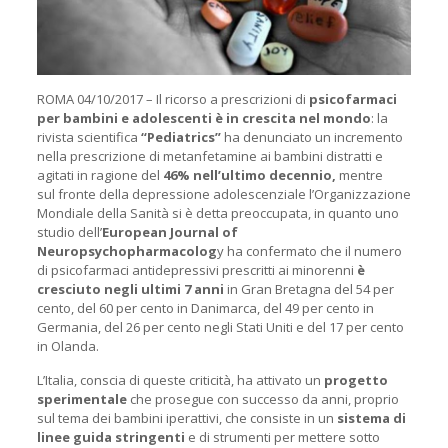
ROMA 04/10/2017 – Il ricorso a prescrizioni di
psicofarmaci
per bambini e adolescenti
è in crescita nel mondo
: la
rivista scientifica
“Pediatrics”
ha denunciato un incremento
nella prescrizione di metanfetamine ai bambini distratti e
agitati in ragione del
46% nell’ultimo decennio,
mentre
sul fronte della depressione adolescenziale l’Organizzazione
Mondiale della Sanità si è detta preoccupata, in quanto uno
studio dell’
European Journal of
Neuropsychopharmacolog
y ha confermato che il numero
di psicofarmaci antidepressivi prescritti ai minorenni
è
cresciuto negli ultimi 7 anni
in Gran Bretagna del 54 per
cento, del 60 per cento in Danimarca, del 49 per cento in
Germania, del 26 per cento negli Stati Uniti e del 17 per cento
in Olanda.
L’Italia, conscia di queste criticità, ha attivato un
progetto
sperimentale
che prosegue con successo da anni, proprio
sul tema dei bambini iperattivi, che consiste in un
sistema di
linee guida stringenti
e di strumenti per mettere sotto