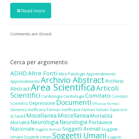
Read more
Comments are closed.
Cerca per argomento
ADHD
Altre Fonti
Altre Patologie
Apprendimento
Archivio Abstract
Archivio
Apprendimento
Area Scientifica
Articoli
Abstract
Scientifici
Comitato
Cardiologia
Cardiologia
Comitato
Documenti
Depressione
Scientifico
Efficacia farmaci
Inefficacia Farmaci
Generico
Inefficacia Farmaci
Istituto Superiore
Miscellanea
Miscellanea
Mortalità
di Sanità
Neurologia
Neurologia
Portavoce
Mortalità
Nazionale
Soggetti Animali
Soggetti
Soggetti Animali
Soggetti Umani
Umani
Soggetti Umani
Soggetti