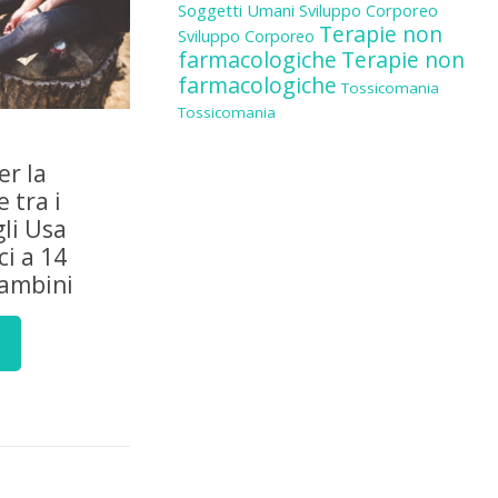
Soggetti Umani
Sviluppo Corporeo
Terapie non
Sviluppo Corporeo
farmacologiche
Terapie non
farmacologiche
Tossicomania
Tossicomania
er la
 tra i
gli Usa
i a 14
bambini