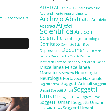
ADHD
Altre Fonti
Altre Patologie
Apprendimento
Apprendimento
Archivio Abstract
Categories
Archivio
Area
Abstract
Scientifica
Articoli
Scientifici
Cardiologia
Cardiologia
Comitato
Comitato Scientifico
Documenti
Depressione
Efficacia
Generico
Inefficacia Farmaci
farmaci
Inefficacia Farmaci
Istituto Superiore di Sanità
Miscellanea
Miscellanea
Neurologia
Mortalità
Mortalità
Neurologia
Portavoce Nazionale
Soggetti Animali
Soggetti
Soggetti Animali
Soggetti
Umani
Soggetti Umani
Umani
Soggetti Umani
Soggetti Umani
Soggetti Umani
Soggetti Umani
Soggetti Umani
Soggetti Umani