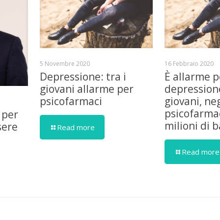
5 Novembre 2020
16 Febbraio 2020
Depressione: tra i
È allarme p
giovani allarme per
depressione
psicofarmaci
giovani, ne
psicofarmac
 per
milioni di 
sere
Read more
Read more