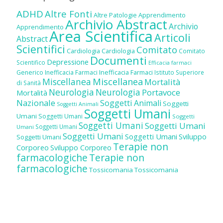
ADHD
Altre Fonti
Altre Patologie
Apprendimento
Archivio Abstract
Archivio
Apprendimento
Area Scientifica
Articoli
Abstract
Scientifici
Comitato
Cardiologia
Cardiologia
Comitato
Documenti
Depressione
Scientifico
Efficacia farmaci
Inefficacia Farmaci
Generico
Inefficacia Farmaci
Istituto Superiore
Miscellanea
Miscellanea
Mortalità
di Sanità
Neurologia
Neurologia
Portavoce
Mortalità
Nazionale
Soggetti Animali
Soggetti
Soggetti Animali
Soggetti Umani
Umani
Soggetti Umani
Soggetti
Soggetti Umani
Soggetti Umani
Soggetti Umani
Umani
Soggetti Umani
Soggetti Umani
Sviluppo
Soggetti Umani
Terapie non
Corporeo
Sviluppo Corporeo
farmacologiche
Terapie non
farmacologiche
Tossicomania
Tossicomania