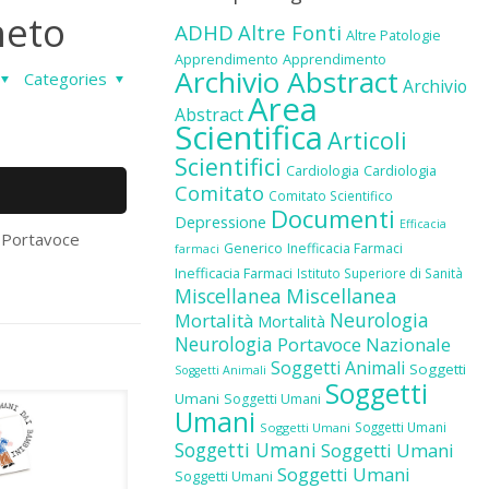
neto
ADHD
Altre Fonti
Altre Patologie
Apprendimento
Apprendimento
Archivio Abstract
Categories
Archivio
Area
Abstract
Scientifica
Articoli
Scientifici
Cardiologia
Cardiologia
Comitato
Comitato Scientifico
Documenti
Depressione
Efficacia
o Portavoce
Generico
Inefficacia Farmaci
farmaci
Inefficacia Farmaci
Istituto Superiore di Sanità
Miscellanea
Miscellanea
Neurologia
Mortalità
Mortalità
Neurologia
Portavoce Nazionale
Soggetti Animali
Soggetti
Soggetti Animali
Soggetti
Umani
Soggetti Umani
Umani
Soggetti Umani
Soggetti Umani
Soggetti Umani
Soggetti Umani
Soggetti Umani
Soggetti Umani