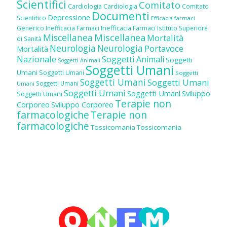
Scientifici
Comitato
Cardiologia
Cardiologia
Comitato
Documenti
Depressione
Scientifico
Efficacia farmaci
Inefficacia Farmaci
Generico
Inefficacia Farmaci
Istituto Superiore
Miscellanea
Miscellanea
Mortalità
di Sanità
Neurologia
Neurologia
Portavoce
Mortalità
Nazionale
Soggetti Animali
Soggetti
Soggetti Animali
Soggetti Umani
Umani
Soggetti Umani
Soggetti
Soggetti Umani
Soggetti Umani
Soggetti Umani
Umani
Soggetti Umani
Soggetti Umani
Sviluppo
Soggetti Umani
Terapie non
Corporeo
Sviluppo Corporeo
farmacologiche
Terapie non
farmacologiche
Tossicomania
Tossicomania