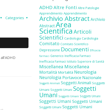
ADHD
Altre Fonti
Altre Patologie
Apprendimento
Apprendimento
Archivio Abstract
Categories
Archivio
Area
Abstract
Scientifica
Articoli
Scientifici
Cardiologia
Cardiologia
Comitato
Comitato Scientifico
Documenti
Depressione
Efficacia
Generico
Inefficacia Farmaci
farmaci
 all’ADHD
Inefficacia Farmaci
Istituto Superiore di Sanità
Miscellanea
Miscellanea
Neurologia
Mortalità
Mortalità
Neurologia
Portavoce Nazionale
Soggetti Animali
Soggetti
Soggetti Animali
Soggetti
Umani
Soggetti Umani
Umani
Soggetti Umani
Soggetti Umani
Soggetti Umani
Soggetti Umani
Soggetti Umani
Soggetti Umani