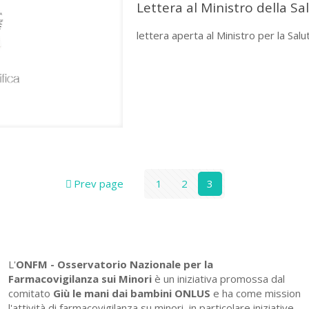
Lettera al Ministro della Sa
lettera aperta al Ministro per la Sal
Prev page
1
2
3
L'
ONFM -
Osservatorio Nazionale per la
Farmacovigilanza sui Minori
è un iniziativa promossa dal
comitato
Giù le mani dai bambini ONLUS
e ha come mission
l'attività di farmacovigilanza su minori, in particolare iniziative