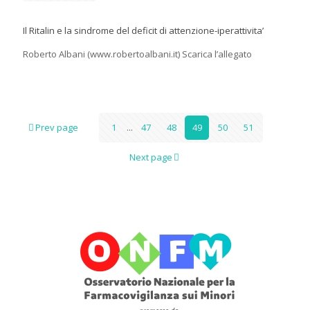
Il Ritalin e la sindrome del deficit di attenzione-iperattivita’
Roberto Albani (www.robertoalbani.it) Scarica l’allegato
Prev page
1
...
47
48
49
50
51
Next page