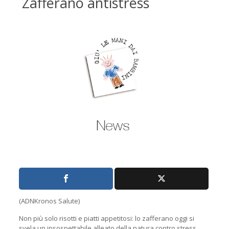
Zafferano antistress
(ADNKronos Salute)
Non più solo risotti e piatti appetitosi: lo zafferano oggi si
svela un insospettabile alleato della natura contro stress,