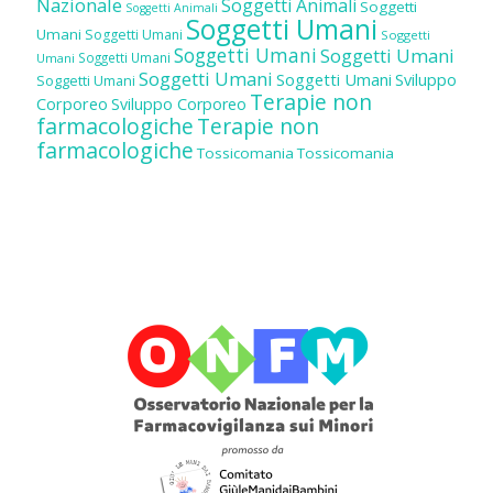
Nazionale
Soggetti Animali
Soggetti
Soggetti Animali
Soggetti Umani
Umani
Soggetti Umani
Soggetti
Soggetti Umani
Soggetti Umani
Soggetti Umani
Umani
Soggetti Umani
Soggetti Umani
Sviluppo
Soggetti Umani
Terapie non
Corporeo
Sviluppo Corporeo
farmacologiche
Terapie non
farmacologiche
Tossicomania
Tossicomania