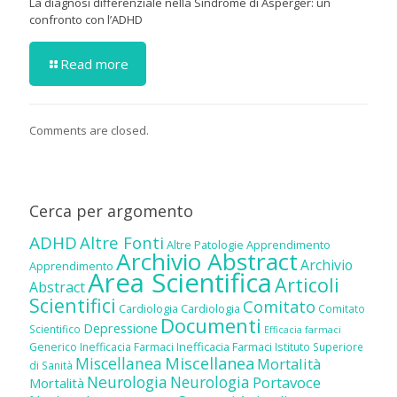
La diagnosi differenziale nella Sindrome di Asperger: un
confronto con l’ADHD
Read more
Comments are closed.
Cerca per argomento
ADHD
Altre Fonti
Altre Patologie
Apprendimento
Archivio Abstract
Archivio
Apprendimento
Area Scientifica
Articoli
Abstract
Scientifici
Comitato
Cardiologia
Cardiologia
Comitato
Documenti
Depressione
Scientifico
Efficacia farmaci
Inefficacia Farmaci
Generico
Inefficacia Farmaci
Istituto Superiore
Miscellanea
Miscellanea
Mortalità
di Sanità
Neurologia
Neurologia
Portavoce
Mortalità