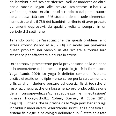
dei bambini in età scolare riferisce livelli da moderati ad alti di
ansia sociale legati alle attività scolastiche (Chaux &
Velásquez, 2008). Un altro studio condotto dal primo autore
nella stessa città con 1.346 studenti delle scuole elementari
ha mostrato che il 78% dei bambini ha riferito di aver provato
sentimenti depressivi, da qualche volta a sempre, in un
periodo di 2 settimane.
Tenendo conto dell’associazione tra questi problemi e lo
stress cronico (Suldo et al., 2008), un modo per prevenire
questi problemi nei bambini in età scolare è fornire loro
strumenti per affrontare e ridurre lo stress.
Un’alternativa promettente per la prevenzione della violenza
e la promozione del benessere psicologico è la formazione
Yoga (Lamb, 2004). Lo yoga è definito come un “sistema
olistico di pratiche multiple mente-corpo per la salute mentale
e fisica che includono posture ed esercizi fisici, tecniche di
respirazione, pratiche di rilassamento profondo, coltivazione
della consapevolezza/consapevolezza e meditazione”
(Khalsa, Hickey-Schultz, Cohen, Steiner, & Cope, 2012,
pag. 81). Si ritiene che la pratica dello Yoga porti benefici agli
individui in modi diversi, esercitando un’influenza positiva sui
sistemi fisiologici e psicologici dell’individuo. È stato spiegato