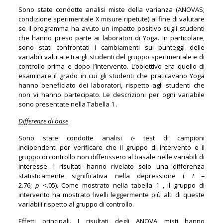
Sono state condotte analisi miste della varianza (ANOVAS;
condizione sperimentale X misure ripetute) al fine di valutare
se il programma ha avuto un impatto positivo sugli studenti
che hanno preso parte ai laboratori di Yoga. In particolare,
sono stati confrontati i cambiamenti sui punteggi delle
variabili valutate tra gli studenti del gruppo sperimentale e di
controllo prima e dopo l’intervento. L’obiettivo era quello di
esaminare il grado in cui gli studenti che praticavano Yoga
hanno beneficiato dei laboratori, rispetto agli studenti che
non vi hanno partecipato. Le descrizioni per ogni variabile
sono presentate nella Tabella 1 .
Differenze di base
Sono state condotte analisi
t-
test di campioni
indipendenti per verificare che il gruppo di intervento e il
gruppo di controllo non differissero al basale nelle variabili di
interesse. I risultati hanno rivelato solo una differenza
statisticamente significativa nella depressione (
t
=
2.76;
p
<.05). Come mostrato nella tabella 1 , il gruppo di
intervento ha mostrato livelli leggermente più alti di queste
variabili rispetto al gruppo di controllo.
Effetti principali. I risultati degli ANOVA misti hanno