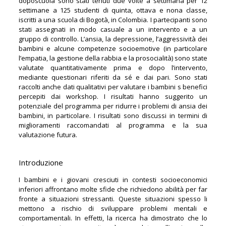
doposcuola sono stati tenuti due volte a settimana per 12
settimane a 125 studenti di quinta, ottava e nona classe,
iscritti a una scuola di Bogotà, in Colombia. I partecipanti sono
stati assegnati in modo casuale a un intervento e a un
gruppo di controllo. L’ansia, la depressione, l’aggressività dei
bambini e alcune competenze socioemotive (in particolare
l’empatia, la gestione della rabbia e la prosocialità) sono state
valutate quantitativamente prima e dopo l’intervento,
mediante questionari riferiti da sé e dai pari. Sono stati
raccolti anche dati qualitativi per valutare i bambini s benefici
percepiti dai workshop. I risultati hanno suggerito un
potenziale del programma per ridurre i problemi di ansia dei
bambini, in particolare. I risultati sono discussi in termini di
miglioramenti raccomandati al programma e la sua
valutazione futura.
Introduzione
I bambini e i giovani cresciuti in contesti socioeconomici
inferiori affrontano molte sfide che richiedono abilità per far
fronte a situazioni stressanti. Queste situazioni spesso li
mettono a rischio di sviluppare problemi mentali e
comportamentali. In effetti, la ricerca ha dimostrato che lo