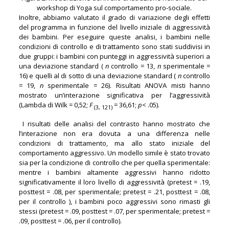
workshop di Yoga sul comportamento pro-sociale.
Inoltre, abbiamo valutato il grado di variazione degli effetti
del programma in funzione del livello iniziale di aggressività
dei bambini. Per eseguire queste analisi, i bambini nelle
condizioni di controllo e di trattamento sono stati suddivisi in
due gruppi: i bambini con punteggi in aggressività superiori a
una deviazione standard (
n
controllo = 13,
n
sperimentale =
16) e quelli al di sotto di una deviazione standard (
n
controllo
= 19,
n
sperimentale = 26). Risultati ANOVA misti hanno
mostrato un’interazione significativa per l’aggressività
(Lambda di Wilk = 0,52;
F
= 36,61;
p
< .05).
(3, 121)
I risultati delle analisi del contrasto hanno mostrato che
l’interazione non era dovuta a una differenza nelle
condizioni di trattamento, ma allo stato iniziale del
comportamento aggressivo. Un modello simile è stato trovato
sia per la condizione di controllo che per quella sperimentale:
mentre i bambini altamente aggressivi hanno ridotto
significativamente il loro livello di aggressività (pretest = .19,
posttest = .08, per sperimentale; pretest = .21, posttest = .08,
per il controllo ), i bambini poco aggressivi sono rimasti gli
stessi (pretest = .09, posttest = .07, per sperimentale; pretest =
.09, posttest = .06, per il controllo).