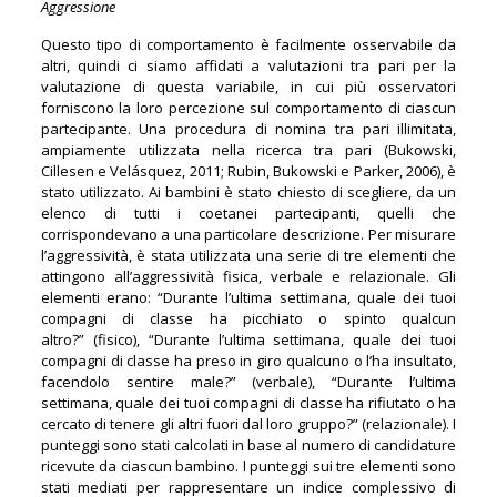
Aggressione
Questo tipo di comportamento è facilmente osservabile da
altri, quindi ci siamo affidati a valutazioni tra pari per la
valutazione di questa variabile, in cui più osservatori
forniscono la loro percezione sul comportamento di ciascun
partecipante. Una procedura di nomina tra pari illimitata,
ampiamente utilizzata nella ricerca tra pari (Bukowski,
Cillesen e Velásquez, 2011; Rubin, Bukowski e Parker, 2006), è
stato utilizzato. Ai bambini è stato chiesto di scegliere, da un
elenco di tutti i coetanei partecipanti, quelli che
corrispondevano a una particolare descrizione. Per misurare
l’aggressività, è stata utilizzata una serie di tre elementi che
attingono all’aggressività fisica, verbale e relazionale. Gli
elementi erano: “Durante l’ultima settimana, quale dei tuoi
compagni di classe ha picchiato o spinto qualcun
altro?” (fisico), “Durante l’ultima settimana, quale dei tuoi
compagni di classe ha preso in giro qualcuno o l’ha insultato,
facendolo sentire male?” (verbale), “Durante l’ultima
settimana, quale dei tuoi compagni di classe ha rifiutato o ha
cercato di tenere gli altri fuori dal loro gruppo?” (relazionale). I
punteggi sono stati calcolati in base al numero di candidature
ricevute da ciascun bambino. I punteggi sui tre elementi sono
stati mediati per rappresentare un indice complessivo di