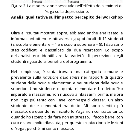
Figura 3. La moderazione sessuale nell’effetto dei seminari di
Yoga sulla depressione.
Analisi qualitativa sull’impatto percepito dei workshop
Oltre ai risultati mostrati sopra, abbiamo anche analizzato le
informazioni ottenute attraverso gruppi focali di 12 studenti
(
n
scuola elementare = 4 e
n
scuola superiore = 8). I dati sono
stati codificati e classificati da due ricercatori. Lo scopo
dell’analisi era identificare la varietà di percezioni degli
studenti riguardo ai benefici del programma.
Nel complesso, è stata trovata una categoria comune e
prevalente sulla
riduzione dello stress
nei rapporti di quattro
studenti delle scuole elementari e sei studenti delle scuole
superiori. Uno studente di quinta elementare ha detto: “Ho
imparato a rilassarmi, non riuscivo a rilassarmi prima, ma ora
non litigo più tanto con i miei compagni di classe”. Un altro
studente delle elementari ha detto: Mi sono sentito più
rilassato, da quando ho iniziato lo Yoga non combatto tanto,
quando ho i compiti da fare non mi stresso, li faccio bene, con
cura e sono molto rilassata, per questo mi piacciono le lezioni
di Yoga , perché mi sento rilassato.