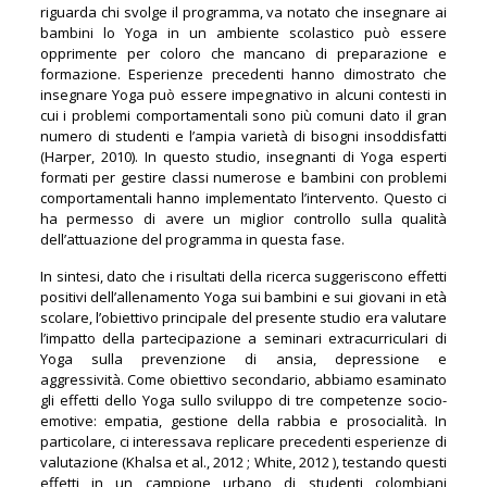
riguarda chi svolge il programma, va notato che insegnare ai
bambini lo Yoga in un ambiente scolastico può essere
opprimente per coloro che mancano di preparazione e
formazione. Esperienze precedenti hanno dimostrato che
insegnare Yoga può essere impegnativo in alcuni contesti in
cui i problemi comportamentali sono più comuni dato il gran
numero di studenti e l’ampia varietà di bisogni insoddisfatti
(Harper, 2010). In questo studio, insegnanti di Yoga esperti
formati per gestire classi numerose e bambini con problemi
comportamentali hanno implementato l’intervento. Questo ci
ha permesso di avere un miglior controllo sulla qualità
dell’attuazione del programma in questa fase.
In sintesi, dato che i risultati della ricerca suggeriscono effetti
positivi dell’allenamento Yoga sui bambini e sui giovani in età
scolare, l’obiettivo principale del presente studio era valutare
l’impatto della partecipazione a seminari extracurriculari di
Yoga sulla prevenzione di ansia, depressione e
aggressività. Come obiettivo secondario, abbiamo esaminato
gli effetti dello Yoga sullo sviluppo di tre competenze socio-
emotive: empatia, gestione della rabbia e prosocialità. In
particolare, ci interessava replicare precedenti esperienze di
valutazione (Khalsa et al., 2012 ; White, 2012 ), testando questi
effetti in un campione urbano di studenti colombiani