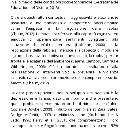
livello medio delle condizioni socioeconomiche (Secretaría de
Educación del Distrito, 2013).
Oltre a questi fattori contestuali, l’aggressività è stata anche
associata a una mancanza di competenze socio-emotive
come l’empatia e la regolazione della rabbia
(Chaux, 2012). L’empatia si riferisce alla capacità cognitiva ed
emotiva di sperimentare sentimenti congruenti alla
situazione di un’altra persona (Hoffman, 2000), e la
regolazione della rabbia si riferisce alla capacità di modulare
il grado di reattività emotiva (in questo caso, la rabbia) per far
fronte a le esigenze dell’ambiente (Saarni, Campos, Camras e
Witherington, 2006). Ciò ha portato allo sviluppo e alla
realizzazione di interventi volti a prevenire la violenza
scolastica attraverso la promozione delle competenze socio-
emotive (Chaux, 2012).
Un’altra preoccupazione per lo sviluppo dei bambini è la
depressione e l’ansia, dato che i bambini che presentano
questi problemi sperimentano anche il ritiro sociale (Rubin,
Coplan e Bowker, 2009), il rifiuto dei pari (Harrist, Zaia, Bates,
Dodge e Pettit, 1997), e vittimizzazione (Kochenderfer &
Ladd, 1996; Perry et al., 2001), che compromettono il loro
sviluppo sociale. A Bogotá, uno studio ha mostrato che il 52%