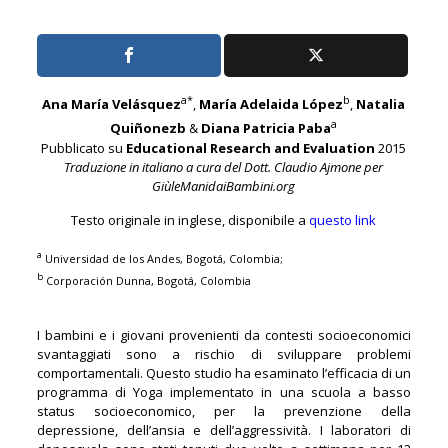
a*
b
Ana María Velásquez
,
María Adelaida López
,
Natalia
a
Quiñonezb
&
Diana Patricia Paba
Pubblicato su
Educational Research and Evaluation
2015
Traduzione in italiano a cura del Dott. Claudio Ajmone per
GiùleManidaiBambini.org
Testo originale in inglese, disponibile a
questo link
a
Universidad de los Andes, Bogotá, Colombia;
b
Corporación Dunna, Bogotá, Colombia
I bambini e i giovani provenienti da contesti socioeconomici
svantaggiati sono a rischio di sviluppare problemi
comportamentali. Questo studio ha esaminato l’efficacia di un
programma di Yoga implementato in una scuola a basso
status socioeconomico, per la prevenzione della
depressione, dell’ansia e dell’aggressività. I laboratori di