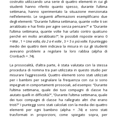
costrutto utilizzando una serie di quattro elementi in cui gli
studenti hanno riferito quanto spesso, durante l’ultima
settimana, hanno sperimentato la situazione menzionata
nell’elemento. Le seguenti affermazioni esemplificano due
degli elementi: “Durante l’ultima settimana, quante volte ti sei
arrabbiato e hai finito per agire senza pensare?” e “Durante
l’ultima settimana, quante volte hai urlato contro qualcuno
perché eri molto arrabbiato?”; le possibili risposte erano 0
=
Mai
, 1 =
Una volta, da 2 a 4 volte
, 3 =
5 o più volte
. Il punteggio
medio dei quattro item indicava la misura in cui gli studenti
avevano problemi a regolare la loro rabbia (alpha di
Cronbach = .74).
La prosocialità, d’altra parte, è stata valutata con la stessa
procedura di nomina tra pari utilizzata in questo studio per
misurare l’aggressività. Quattro elementi sono stati utilizzati
per i bambini per segnalare la frequenza con cui si sono
impegnati in comportamenti prosociali, ad esempio: “Durante
l’ultima settimana, quale dei tuoi compagni di classe ha
aiutato quelli in difficoltà?”, “Durante l’ultima settimana, quale
dei tuoi compagni di classe ha rallegrato altri che erano
tristi?” I punteggi sono stati calcolati con la media dei quattro
elementi per ogni bambino (alpha = .74) e sono stati
trasformati in proporzioni, come spiegato sopra, per