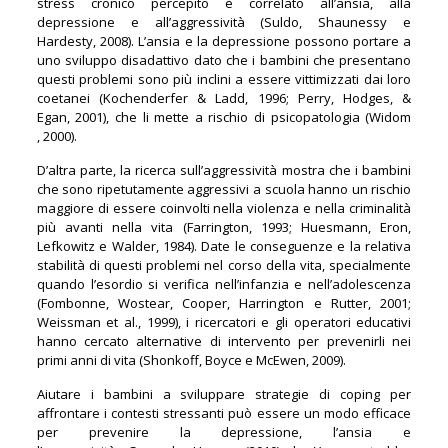
stress cronico percepito è correlato all’ansia, alla
depressione e all’aggressività (Suldo, Shaunessy e
Hardesty, 2008). L’ansia e la depressione possono portare a
uno sviluppo disadattivo dato che i bambini che presentano
questi problemi sono più inclini a essere vittimizzati dai loro
coetanei (Kochenderfer & Ladd, 1996; Perry, Hodges, &
Egan, 2001), che li mette a rischio di psicopatologia (Widom
, 2000).
D’altra parte, la ricerca sull’aggressività mostra che i bambini
che sono ripetutamente aggressivi a scuola hanno un rischio
maggiore di essere coinvolti nella violenza e nella criminalità
più avanti nella vita (Farrington, 1993; Huesmann, Eron,
Lefkowitz e Walder, 1984). Date le conseguenze e la relativa
stabilità di questi problemi nel corso della vita, specialmente
quando l’esordio si verifica nell’infanzia e nell’adolescenza
(Fombonne, Wostear, Cooper, Harrington e Rutter, 2001;
Weissman et al., 1999), i ricercatori e gli operatori educativi
hanno cercato alternative di intervento per prevenirli nei
primi anni di vita (Shonkoff, Boyce e McEwen, 2009).
Aiutare i bambini a sviluppare strategie di coping per
affrontare i contesti stressanti può essere un modo efficace
per prevenire la depressione, l’ansia e