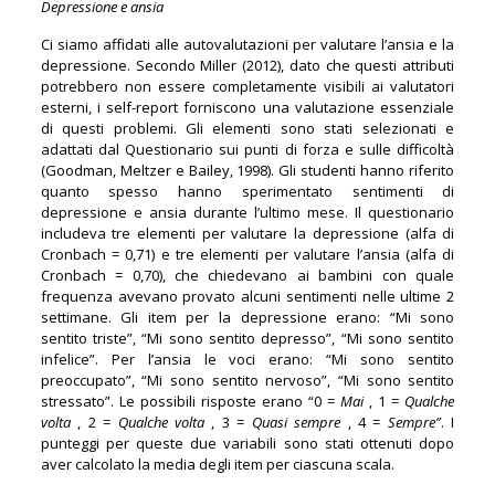
Depressione e ansia
Ci siamo affidati alle autovalutazioni per valutare l’ansia e la
depressione. Secondo Miller (2012), dato che questi attributi
potrebbero non essere completamente visibili ai valutatori
esterni, i self-report forniscono una valutazione essenziale
di questi problemi. Gli elementi sono stati selezionati e
adattati dal Questionario sui punti di forza e sulle difficoltà
(Goodman, Meltzer e Bailey, 1998). Gli studenti hanno riferito
quanto spesso hanno sperimentato sentimenti di
depressione e ansia durante l’ultimo mese. Il questionario
includeva tre elementi per valutare la depressione (alfa di
Cronbach = 0,71) e tre elementi per valutare l’ansia (alfa di
Cronbach = 0,70), che chiedevano ai bambini con quale
frequenza avevano provato alcuni sentimenti nelle ultime 2
settimane. Gli item per la depressione erano: “Mi sono
sentito triste”, “Mi sono sentito depresso”, “Mi sono sentito
infelice”. Per l’ansia le voci erano: “Mi sono sentito
preoccupato”, “Mi sono sentito nervoso”, “Mi sono sentito
stressato”. Le possibili risposte erano “0 =
Mai
, 1 =
Qualche
volta
, 2 =
Qualche volta
, 3 =
Quasi sempre
, 4 =
Sempre”
. I
punteggi per queste due variabili sono stati ottenuti dopo
aver calcolato la media degli item per ciascuna scala.