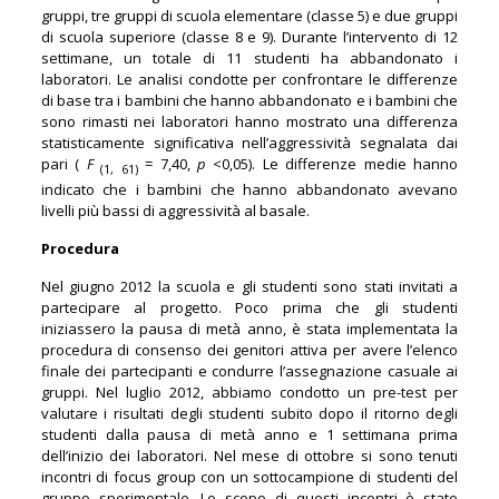
gruppi, tre gruppi di scuola elementare (classe 5) e due gruppi
di scuola superiore (classe 8 e 9). Durante l’intervento di 12
settimane, un totale di 11 studenti ha abbandonato i
laboratori. Le analisi condotte per confrontare le differenze
di base tra i bambini che hanno abbandonato e i bambini che
sono rimasti nei laboratori hanno mostrato una differenza
statisticamente significativa nell’aggressività segnalata dai
pari (
F
= 7,40,
p
<0,05). Le differenze medie hanno
(1, 61)
indicato che i bambini che hanno abbandonato avevano
livelli più bassi di aggressività al basale.
Procedura
Nel giugno 2012 la scuola e gli studenti sono stati invitati a
partecipare al progetto. Poco prima che gli studenti
iniziassero la pausa di metà anno, è stata implementata la
procedura di consenso dei genitori attiva per avere l’elenco
finale dei partecipanti e condurre l’assegnazione casuale ai
gruppi. Nel luglio 2012, abbiamo condotto un pre-test per
valutare i risultati degli studenti subito dopo il ritorno degli
studenti dalla pausa di metà anno e 1 settimana prima
dell’inizio dei laboratori. Nel mese di ottobre si sono tenuti
incontri di focus group con un sottocampione di studenti del
gruppo sperimentale. Lo scopo di questi incontri è stato