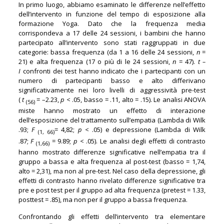
In primo luogo, abbiamo esaminato le differenze nell’effetto
dell’intervento in funzione del tempo di esposizione alla
formazione Yoga. Dato che la frequenza media
corrispondeva a 17 delle 24 sessioni, i bambini che hanno
partecipato all’intervento sono stati raggruppati in due
categorie: bassa frequenza (da 1 a 16 delle 24 sessioni,
n
=
21) e alta frequenza (17 o più di le 24 sessioni,
n
= 47).
t –
I
confronti dei test hanno indicato che i partecipanti con un
numero di partecipanti basso e alto differivano
significativamente nei loro livelli di aggressività pre-test
(
t
= –2.23,
p
< .05, basso = .11, alto = .15). Le analisi ANOVA
(56)
miste hanno mostrato un effetto di interazione
dell’esposizione del trattamento sull’empatia (Lambda di Wilk
.93;
F
= 4,82;
p
< .05) e depressione (Lambda di Wilk
(1, 66)
.87;
F
= 9.89;
p
< .05). Le analisi degli effetti di contrasto
(1,66)
hanno mostrato differenze significative nell’empatia tra il
gruppo a bassa e alta frequenza al post-test (basso = 1,74,
alto = 2,31), ma non al pre-test. Nel caso della depressione, gli
effetti di contrasto hanno rivelato differenze significative tra
pre e post test per il gruppo ad alta frequenza (pretest = 1.33,
posttest = .85), ma non per il gruppo a bassa frequenza.
Confrontando gli effetti dell’intervento tra elementare