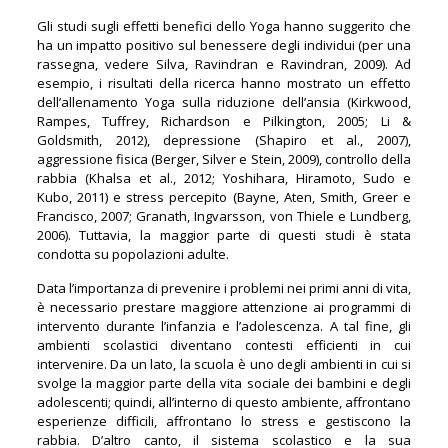
Gli studi sugli effetti benefici dello Yoga hanno suggerito che
ha un impatto positivo sul benessere degli individui (per una
rassegna, vedere Silva, Ravindran e Ravindran, 2009). Ad
esempio, i risultati della ricerca hanno mostrato un effetto
dell’allenamento Yoga sulla riduzione dell’ansia (Kirkwood,
Rampes, Tuffrey, Richardson e Pilkington, 2005; Li &
Goldsmith, 2012), depressione (Shapiro et al., 2007),
aggressione fisica (Berger, Silver e Stein, 2009), controllo della
rabbia (Khalsa et al., 2012; Yoshihara, Hiramoto, Sudo e
Kubo, 2011) e stress percepito (Bayne, Aten, Smith, Greer e
Francisco, 2007; Granath, Ingvarsson, von Thiele e Lundberg,
2006). Tuttavia, la maggior parte di questi studi è stata
condotta su popolazioni adulte.
Data l’importanza di prevenire i problemi nei primi anni di vita,
è necessario prestare maggiore attenzione ai programmi di
intervento durante l’infanzia e l’adolescenza. A tal fine, gli
ambienti scolastici diventano contesti efficienti in cui
intervenire. Da un lato, la scuola è uno degli ambienti in cui si
svolge la maggior parte della vita sociale dei bambini e degli
adolescenti; quindi, all’interno di questo ambiente, affrontano
esperienze difficili, affrontano lo stress e gestiscono la
rabbia. D’altro canto, il sistema scolastico e la sua