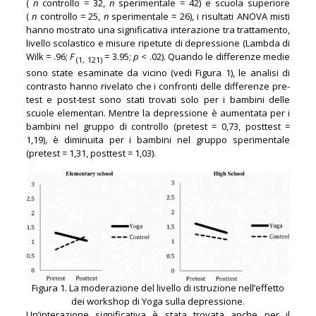
(
n
controllo = 32,
n
sperimentale = 42) e scuola superiore
(
n
controllo = 25,
n
sperimentale = 26), i risultati ANOVA misti
hanno mostrato una significativa interazione tra trattamento,
livello scolastico e misure ripetute di depressione (Lambda di
Wilk = .96;
F
= 3.95;
p
< .02). Quando le differenze medie
(1, 121)
sono state esaminate da vicino (vedi Figura 1), le analisi di
contrasto hanno rivelato che i confronti delle differenze pre-
test e post-test sono stati trovati solo per i bambini delle
scuole elementari. Mentre la depressione è aumentata per i
bambini nel gruppo di controllo (pretest = 0,73, posttest =
1,19), è diminuita per i bambini nel gruppo sperimentale
(pretest = 1,31, posttest = 1,03).
Figura 1. La moderazione del livello di istruzione nell’effetto
dei workshop di Yoga sulla depressione.
Un’interazione significativa è stata trovata anche per il