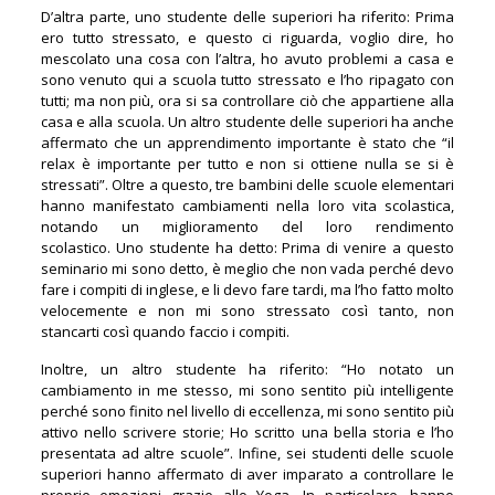
D’altra parte, uno studente delle superiori ha riferito: Prima
ero tutto stressato, e questo ci riguarda, voglio dire, ho
mescolato una cosa con l’altra, ho avuto problemi a casa e
sono venuto qui a scuola tutto stressato e l’ho ripagato con
tutti; ma non più, ora si sa controllare ciò che appartiene alla
casa e alla scuola. Un altro studente delle superiori ha anche
affermato che un apprendimento importante è stato che “il
relax è importante per tutto e non si ottiene nulla se si è
stressati”. Oltre a questo, tre bambini delle scuole elementari
hanno manifestato cambiamenti nella loro vita scolastica,
notando un miglioramento del loro rendimento
scolastico. Uno studente ha detto: Prima di venire a questo
seminario mi sono detto, è meglio che non vada perché devo
fare i compiti di inglese, e li devo fare tardi, ma l’ho fatto molto
velocemente e non mi sono stressato così tanto, non
stancarti così quando faccio i compiti.
Inoltre, un altro studente ha riferito: “Ho notato un
cambiamento in me stesso, mi sono sentito più intelligente
perché sono finito nel livello di eccellenza, mi sono sentito più
attivo nello scrivere storie; Ho scritto una bella storia e l’ho
presentata ad altre scuole”. Infine, sei studenti delle scuole
superiori hanno affermato di aver imparato a controllare le
proprie emozioni grazie allo Yoga. In particolare, hanno