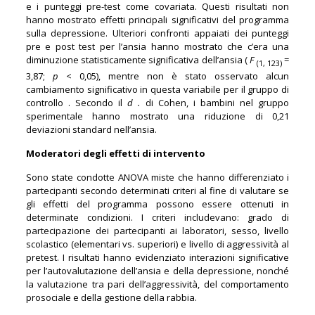
e i punteggi pre-test come covariata. Questi risultati non
hanno mostrato effetti principali significativi del programma
sulla depressione. Ulteriori confronti appaiati dei punteggi
pre e post test per l’ansia hanno mostrato che c’era una
diminuzione statisticamente significativa dell’ansia (
F
=
(1, 123)
3,87;
p
< 0,05), mentre non è stato osservato alcun
cambiamento significativo in questa variabile per il gruppo di
controllo . Secondo il
d .
di Cohen, i bambini nel gruppo
sperimentale hanno mostrato una riduzione di 0,21
deviazioni standard nell’ansia.
Moderatori degli effetti di intervento
Sono state condotte ANOVA miste che hanno differenziato i
partecipanti secondo determinati criteri al fine di valutare se
gli effetti del programma possono essere ottenuti in
determinate condizioni. I criteri includevano: grado di
partecipazione dei partecipanti ai laboratori, sesso, livello
scolastico (elementari vs. superiori) e livello di aggressività al
pretest. I risultati hanno evidenziato interazioni significative
per l’autovalutazione dell’ansia e della depressione, nonché
la valutazione tra pari dell’aggressività, del comportamento
prosociale e della gestione della rabbia.