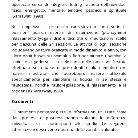
approccio cerca di integrare tutti gli aspetti dell’individuo:
fisico, energetico, mentale, emotivo, psichico e spirituale
(Saraswati, 1990).
Nel complesso, il protocollo consisteva in una serie di
posizioni (asana), esercizi di respirazione (pranayama),
rilassamento (yoga nidra) e tecniche di meditazione scelte
per ciascuna delle 24 sessioni. Le attività di ogni sessione
includevano posture praticate in modo dinamico e attivo, con
i loro nomi basati su animali o fiori per aiutare i bambini a
capirli e a goderseli. La selezione delle posizioni è stata
effettuata sulla base di precedenti risultati empirici che
hanno mostrato che potrebbero essere utilizzate
specificamente per stimolare la fiducia in se stessi e
l’autostima, nonché l’autoregolazione, il rilassamento e la
coscienza (Saraswati, 1990).
Strumenti
Gli strumenti per raccogliere le informazioni utilizzate come
dati pre-test e post-test hanno valutato le differenze
individuali tra i partecipanti allo studio. Le seguenti
informazioni descrivono ciascuna delle variabili valutate.