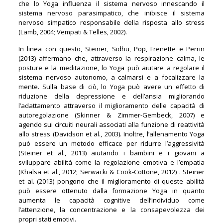
che lo Yoga influenza il sistema nervoso innescando il
sistema nervoso parasimpatico, che inibisce il sistema
nervoso simpatico responsabile della risposta allo stress
(Lamb, 2004; Vempati & Telles, 2002).
In linea con questo, Steiner, Sidhu, Pop, Frenette e Perrin
(2013) affermano che, attraverso la respirazione calma, le
posture e la meditazione, lo Yoga può aiutare a regolare il
sistema nervoso autonomo, a calmarsi e a focalizzare la
mente. Sulla base di ciò, lo Yoga può avere un effetto di
riduzione della depressione e dell’ansia migliorando
l’adattamento attraverso il miglioramento delle capacità di
autoregolazione (Skinner & Zimmer-Gembeck, 2007) e
agendo sui circuiti neurali associati alla funzione di reattività
allo stress (Davidson et al., 2003). Inoltre, l’allenamento Yoga
può essere un metodo efficace per ridurre l’aggressività
(Steiner et al., 2013) aiutando i bambini e i giovani a
sviluppare abilità come la regolazione emotiva e l’empatia
(Khalsa et al., 2012; Serwacki & Cook-Cottone, 2012) . Steiner
et al. (2013) pongono che il miglioramento di queste abilità
può essere ottenuto dalla formazione Yoga in quanto
aumenta le capacità cognitive dell’individuo come
l’attenzione, la concentrazione e la consapevolezza dei
propri stati emotivi.