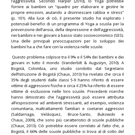
l’aggressività. Secondo Harper (2010), lo Yoga potrebbe
fornire ai bambini un “quadro per elaborare e gestire le
proprie emozioni, aiutando a disinnescare rabbia e stress”
(p. 101). Alla luce di ciò, il presente studio ha esplorato i
potenziali benefici di un programma di Yoga a scuola per la
prevenzione dell’ansia, della depressione e dell’aggressività,
nei bambini e nei giovani a basso stato socioeconomico (SES).
Una delle principali preoccupazioni per lo sviluppo dei
bambini ha a che fare con la violenza nelle scuole.
Questo problema colpisce tra il 9% e il 54% dei bambini e dei
giovani in tutto il mondo (Vanderbilt & Augustyn, 2010). A
Bogotá, Colombia, uno studio condotto dal Segretario
dell’Istruzione di Bogotá (Chaux, 2013) ha rivelato che circa il
35% degli studenti dalle classi 5-9 hanno riferito di essere
vittime di aggressioni fisiche e circa il 25% ha riferito di essere
vittime di esclusione nelle loro scuole. Precedenti ricerche
hanno dimostrato che l’aggressività può essere attribuita
all’esposizione ad ambienti stressanti, ad esempio, violenza
comunitaria, maltrattamenti familiari e coetanei aggressivi
(Saldarriaga, Velásquez, Bruce-Santo, Bukowski e
Chaux, 2009), che sono più caratteristici di scuole pubbliche
(Chaux, 2013). Ciò potrebbe essere correlato al fatto che, a
Bogotà, il 66% delle scuole pubbliche si trova al di sotto del