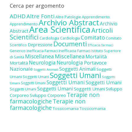
Cerca per argomento
ADHD
Altre Fonti
Altre Patologie
Apprendimento
Archivio Abstract
Archivio
Apprendimento
Area Scientifica
Articoli
Abstract
Scientifici
Comitato
Cardiologia
Cardiologia
Comitato
Documenti
Depressione
Scientifico
Efficacia farmaci
Inefficacia Farmaci
Generico
Inefficacia Farmaci
Istituto Superiore
Miscellanea
Miscellanea
Mortalità
di Sanità
Neurologia
Neurologia
Portavoce
Mortalità
Nazionale
Soggetti Animali
Soggetti
Soggetti Animali
Soggetti Umani
Umani
Soggetti Umani
Soggetti
Soggetti Umani
Soggetti Umani
Soggetti Umani
Umani
Soggetti Umani
Soggetti Umani
Sviluppo
Soggetti Umani
Terapie non
Corporeo
Sviluppo Corporeo
farmacologiche
Terapie non
farmacologiche
Tossicomania
Tossicomania