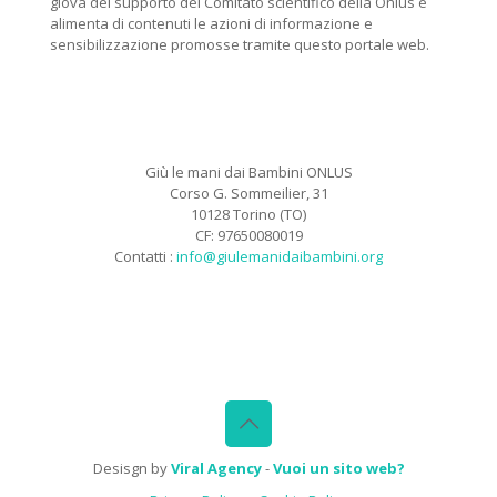
giova del supporto del Comitato scientifico della Onlus e
alimenta di contenuti le azioni di informazione e
sensibilizzazione promosse tramite questo portale web.
Giù le mani dai Bambini ONLUS
Corso G. Sommeilier, 31
10128 Torino (TO)
CF: 97650080019
Contatti :
info@giulemanidaibambini.org
Facebook
Vimeo
Desisgn by
Viral Agency
-
Vuoi un sito web?