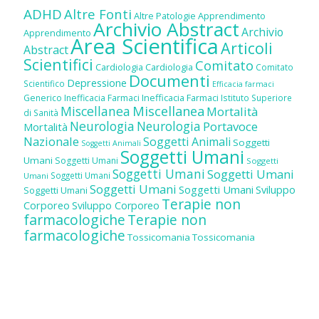
ADHD
Altre Fonti
Altre Patologie
Apprendimento
Archivio Abstract
Archivio
Apprendimento
Area Scientifica
Articoli
Abstract
Scientifici
Comitato
Cardiologia
Cardiologia
Comitato
Documenti
Depressione
Scientifico
Efficacia farmaci
Inefficacia Farmaci
Generico
Inefficacia Farmaci
Istituto Superiore
Miscellanea
Miscellanea
Mortalità
di Sanità
Neurologia
Neurologia
Portavoce
Mortalità
Nazionale
Soggetti Animali
Soggetti
Soggetti Animali
Soggetti Umani
Umani
Soggetti Umani
Soggetti
Soggetti Umani
Soggetti Umani
Soggetti Umani
Umani
Soggetti Umani
Soggetti Umani
Sviluppo
Soggetti Umani
Terapie non
Corporeo
Sviluppo Corporeo
farmacologiche
Terapie non
farmacologiche
Tossicomania
Tossicomania