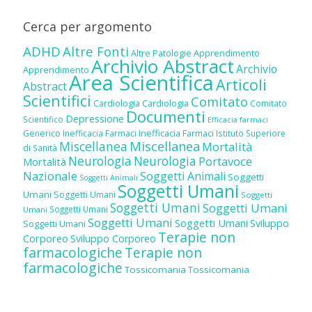
Cerca per argomento
ADHD
Altre Fonti
Altre Patologie
Apprendimento
Archivio Abstract
Archivio
Apprendimento
Area Scientifica
Articoli
Abstract
Scientifici
Comitato
Cardiologia
Cardiologia
Comitato
Documenti
Depressione
Scientifico
Efficacia farmaci
Inefficacia Farmaci
Generico
Inefficacia Farmaci
Istituto Superiore
Miscellanea
Miscellanea
Mortalità
di Sanità
Neurologia
Neurologia
Portavoce
Mortalità
Nazionale
Soggetti Animali
Soggetti
Soggetti Animali
Soggetti Umani
Umani
Soggetti Umani
Soggetti
Soggetti Umani
Soggetti Umani
Soggetti Umani
Umani
Soggetti Umani
Soggetti Umani
Sviluppo
Soggetti Umani
Terapie non
Corporeo
Sviluppo Corporeo
farmacologiche
Terapie non
farmacologiche
Tossicomania
Tossicomania