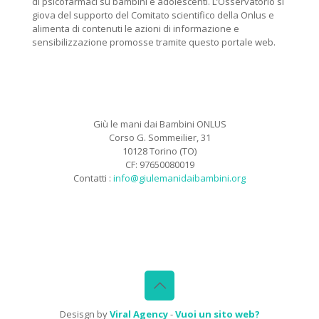
di psicofarmaci su bambini e adolescenti. L’Osservatorio si
giova del supporto del Comitato scientifico della Onlus e
alimenta di contenuti le azioni di informazione e
sensibilizzazione promosse tramite questo portale web.
Giù le mani dai Bambini ONLUS
Corso G. Sommeilier, 31
10128 Torino (TO)
CF: 97650080019
Contatti :
info@giulemanidaibambini.org
Facebook
Vimeo
Desisgn by
Viral Agency
-
Vuoi un sito web?