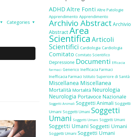
ADHD
Altre Fonti
Altre Patologie
Apprendimento
Apprendimento
Archivio Abstract
Categories
Archivio
Area
Abstract
Scientifica
Articoli
Scientifici
Cardiologia
Cardiologia
Comitato
Comitato Scientifico
Documenti
Depressione
Efficacia
Generico
Inefficacia Farmaci
farmaci
Inefficacia Farmaci
Istituto Superiore di Sanità
Miscellanea
Miscellanea
Neurologia
Mortalità
Mortalità
Neurologia
Portavoce Nazionale
Soggetti Animali
Soggetti
Soggetti Animali
Soggetti
Umani
Soggetti Umani
Umani
Soggetti Umani
Soggetti Umani
Soggetti Umani
Soggetti Umani
Soggetti Umani
Soggetti Umani