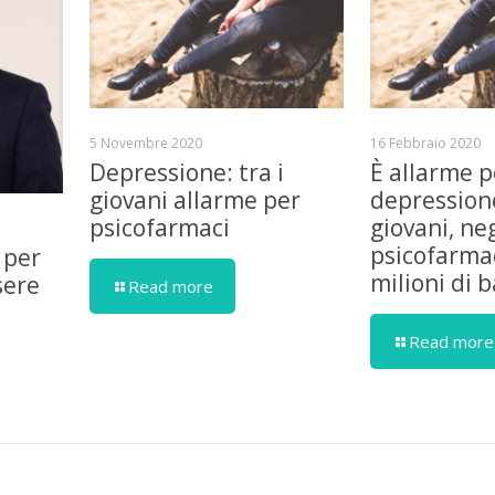
5 Novembre 2020
16 Febbraio 2020
Depressione: tra i
È allarme p
giovani allarme per
depressione
psicofarmaci
giovani, ne
psicofarmac
 per
milioni di 
sere
Read more
Read more