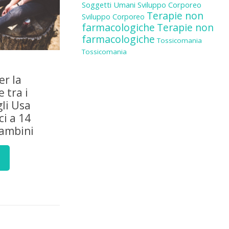
Soggetti Umani
Sviluppo Corporeo
Terapie non
Sviluppo Corporeo
farmacologiche
Terapie non
farmacologiche
Tossicomania
Tossicomania
er la
 tra i
gli Usa
i a 14
bambini