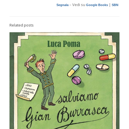
– Vedi su
|
Segnala
Google Books
SBN
Related posts