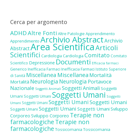
Cerca per argomento
ADHD
Altre Fonti
Altre Patologie
Apprendimento
Archivio Abstract
Archivio
Apprendimento
Area Scientifica
Articoli
Abstract
Scientifici
Comitato
Cardiologia
Cardiologia
Comitato
Documenti
Depressione
Scientifico
Efficacia farmaci
Inefficacia Farmaci
Generico
Inefficacia Farmaci
Istituto Superiore
Miscellanea
Miscellanea
Mortalità
di Sanità
Neurologia
Neurologia
Portavoce
Mortalità
Nazionale
Soggetti Animali
Soggetti
Soggetti Animali
Soggetti Umani
Umani
Soggetti Umani
Soggetti
Soggetti Umani
Soggetti Umani
Soggetti Umani
Umani
Soggetti Umani
Soggetti Umani
Sviluppo
Soggetti Umani
Terapie non
Corporeo
Sviluppo Corporeo
farmacologiche
Terapie non
farmacologiche
Tossicomania
Tossicomania