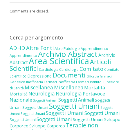
Comments are closed.
Cerca per argomento
ADHD
Altre Fonti
Altre Patologie
Apprendimento
Archivio Abstract
Archivio
Apprendimento
Area Scientifica
Articoli
Abstract
Scientifici
Comitato
Cardiologia
Cardiologia
Comitato
Documenti
Depressione
Scientifico
Efficacia farmaci
Inefficacia Farmaci
Generico
Inefficacia Farmaci
Istituto Superiore
Miscellanea
Miscellanea
Mortalità
di Sanità
Neurologia
Neurologia
Portavoce
Mortalità
Nazionale
Soggetti Animali
Soggetti
Soggetti Animali
Soggetti Umani
Umani
Soggetti Umani
Soggetti
Soggetti Umani
Soggetti Umani
Soggetti Umani
Umani
Soggetti Umani
Soggetti Umani
Sviluppo
Soggetti Umani
Terapie non
Corporeo
Sviluppo Corporeo