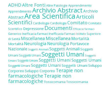
ADHD
Altre Fonti
Altre Patologie
Apprendimento
Archivio Abstract
Archivio
Apprendimento
Area Scientifica
Articoli
Abstract
Scientifici
Comitato
Cardiologia
Cardiologia
Comitato
Documenti
Depressione
Scientifico
Efficacia farmaci
Inefficacia Farmaci
Generico
Inefficacia Farmaci
Istituto Superiore
Miscellanea
Miscellanea
Mortalità
di Sanità
Neurologia
Neurologia
Portavoce
Mortalità
Nazionale
Soggetti Animali
Soggetti
Soggetti Animali
Soggetti Umani
Umani
Soggetti Umani
Soggetti
Soggetti Umani
Soggetti Umani
Soggetti Umani
Umani
Soggetti Umani
Soggetti Umani
Sviluppo
Soggetti Umani
Terapie non
Corporeo
Sviluppo Corporeo
farmacologiche
Terapie non
farmacologiche
Tossicomania
Tossicomania