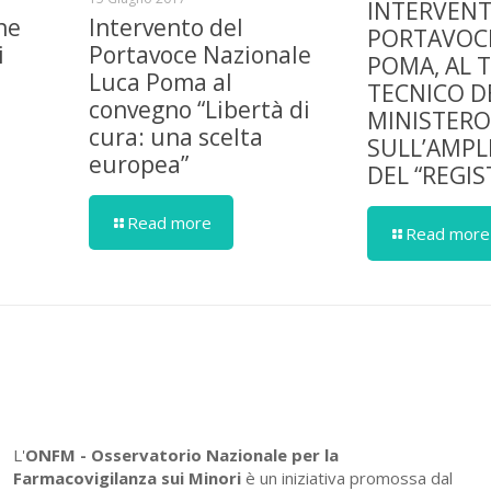
INTERVENT
ne
Intervento del
PORTAVOCE
i
Portavoce Nazionale
POMA, AL 
Luca Poma al
TECNICO D
convegno “Libertà di
MINISTERO
cura: una scelta
SULL’AMP
europea”
DEL “REGI
Read more
Read more
L'
ONFM -
Osservatorio Nazionale per la
Farmacovigilanza sui Minori
è un iniziativa promossa dal