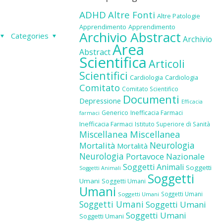
ADHD
Altre Fonti
Altre Patologie
Apprendimento
Apprendimento
Archivio Abstract
Categories
Archivio
Area
Abstract
Scientifica
Articoli
Scientifici
Cardiologia
Cardiologia
Comitato
Comitato Scientifico
Documenti
Depressione
Efficacia
Generico
Inefficacia Farmaci
farmaci
Inefficacia Farmaci
Istituto Superiore di Sanità
Miscellanea
Miscellanea
Neurologia
Mortalità
Mortalità
Neurologia
Portavoce Nazionale
Soggetti Animali
Soggetti
Soggetti Animali
Soggetti
Umani
Soggetti Umani
Umani
Soggetti Umani
Soggetti Umani
Soggetti Umani
Soggetti Umani
Soggetti Umani
Soggetti Umani