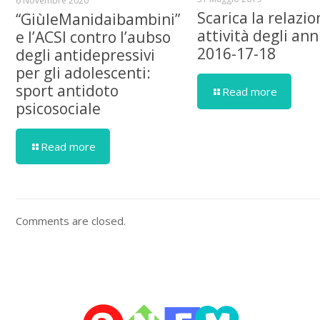
6 Novembre 2020
Scarica la relazio
“GiùleManidaibambini”
attività degli ann
e l’ACSI contro l’aubso
2016-17-18
degli antidepressivi
per gli adolescenti:
sport antidoto
Read more
psicosociale
Read more
Comments are closed.