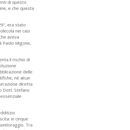
enti di questo
line, e che questa
29”, era stato
olecola nei casi
 che aveva
di Paolo Migone,
nta il rischio di
tituzione
ubblicazione delle
ifiche, né alcun
un’azione diretta
co Dott. Stefano
 essenziale
dditizio
cita: in cinque
onitoraggio. Tra