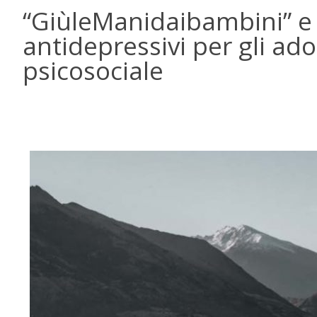
“GiùleManidaibambini” e l
antidepressivi per gli ado
psicosociale