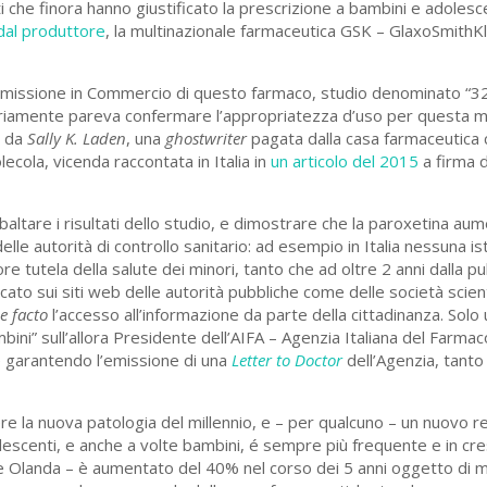
ti che finora hanno giustificato la prescrizione a bambini e adolesc
 dal produttore
, la multinazionale farmaceutica GSK – GlaxoSmithK
l’Immissione in Commercio di questo farmaco, studio denominato “3
inariamente pareva confermare l’appropriatezza d’uso per questa m
a da
Sally K. Laden
, una
ghostwriter
pagata dalla casa farmaceutica
olecola, vicenda raccontata in Italia in
un articolo del 2015
a firma 
ribaltare i risultati dello studio, e dimostrare che la paroxetina aume
delle autorità di controllo sanitario: ad esempio in Italia nessuna is
re tutela della salute dei minori, tanto che ad oltre 2 anni dalla p
ato sui siti web delle autorità pubbliche come delle società scient
e facto
l’accesso all’informazione da parte della cittadinanza. Solo 
bini” sull’allora Presidente dell’AIFA – Agenzia Italiana del Farma
ne garantendo l’emissione di una
Letter to Doctor
dell’Agenzia, tanto
re la nuova patologia del millennio, e – per qualcuno – un nuovo re
olescenti, e anche a volte bambini, é sempre più frequente e in cres
e Olanda – è aumentato del 40% nel corso dei 5 anni oggetto di m