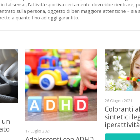
 in tal senso, l’attività sportiva certamente dovrebbe rientrare, per
entrato sulla persona, oggetto di ben maggiore attenzione – sia so
ispetto a quanto fino ad oggi garantito.
26 Giugno 2021
Coloranti a
sintetici le
è un
iperattivit
iato
17 Luglio 2021
o
Adolescenti con ADHD