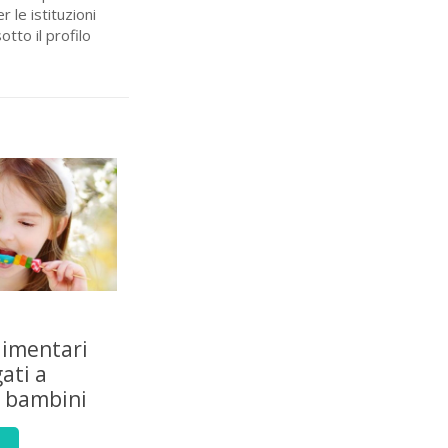
 le istituzioni
tto il profilo
limentari
gati a
à bambini