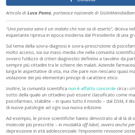
Articolo di
Luca Poma
, portavoce nazionale di GiùleManidaiBam
“Una persona sana è un malato che non sa di esserlo”,
diceva ne
inquietante ripresa in epoca moderna dal Presidente di una gr
Sul tema della sovra-diagnosi e sovra-prescrizione di psicofarma
molto acceso, sia sui mass-media che nella comunità scientifica
ovvero l’utilizzo di criteri diagnostici definitivi a tavolino da pa
sempre più cittadini tra le schiere dei malati. Aziende farmaceu
lunga le aspettative di vita, ma che pare non riescano quasi ma
violazione dei più elementari principi di carattere etico.
Inoltre, la comunità scientifica
non è affatto concorde
circa i cr
sotto della quale un cittadino può essere classificato come ma
psicofarmaci, stabilite – in quasi tutto il mondo – dal DSM, il d
di nuove patologie ad ogni sua nuova edizione.
Ad esempio, le prove scientifiche hanno dimostrato al di là di o
molecole più prescritte – in modalità
off-label, ovvero anche per
depressione in età adolescenziale: l’imponente revisione sist