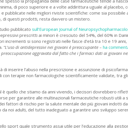
 che spesso la propaganda delle case farmaceutiche tende a nasco
 minima, di poco superiore e a volte addirittura uguale al placebo,
e e pubblicate nelle migliori riviste scientifiche: come sia possibile 
o, di questi prodotti, resta davvero un mistero.
tudio pubblicato
sull’European Journal of Neuropsychopharmacol
depressivi prescritti ai minori è cresciuto del 54%, del 60% in Dan
i incrementi si sono registrati nelle fasce d’età tra 10 e 19 anni, 
a.
“L’uso di antidepressivi nei giovani è preoccupante
–
ha comment
 preoccupazione aggravata dal fatto che i farmaci dati ai giovani ne
 di inserire l’abuso nella prescrizione e assunzione di psicofarmac
 con terapie non farmacologiche scientificamente validate, tra gl
al è quello che stiamo da anni vivendo, i decisori dovrebbero rifle
 forse per garantire alle multinazionali farmaceutiche robusti utili a
i fattori di rischio per la salute mentale dei più giovani indotti d
ato da noi adulti, del tutto inadeguato a garantire uno sviluppo se
dello sport quale strumento assai utile per l’educazione alla gesti