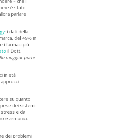
ndere – che i
 come è stato
allora parlare
ogy
: i dati della
imarca, del 49% in
e i farmaci più
ato
il Dott.
lla maggior parte
i in età
i approcci
ttere su quanto
 spese dei sistemi
a stress e da
reno e armonico
one dei problemi