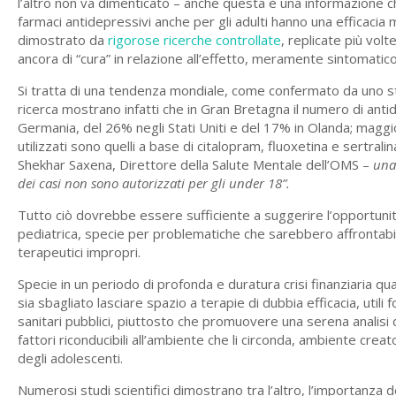
l’altro non va dimenticato – anche questa è una informazione
farmaci antidepressivi anche per gli adulti hanno una efficacia
dimostrato da
rigorose ricerche controllate
, replicate più volt
ancora di “cura” in relazione all’effetto, meramente sintomatic
Si tratta di una tendenza mondiale, come confermato da uno s
ricerca mostrano infatti che in Gran Bretagna il numero di anti
Germania, del 26% negli Stati Uniti e del 17% in Olanda; maggior
utilizzati sono quelli a base di citalopram, fluoxetina e sertralin
Shekhar Saxena, Direttore della Salute Mentale dell’OMS –
una
dei casi non sono autorizzati per gli under 18”.
Tutto ciò dovrebbe essere sufficiente a suggerire l’opportunità
pediatrica, specie per problematiche che sarebbero affrontabili
terapeutici impropri.
Specie in un periodo di profonda e duratura crisi finanziaria qu
sia sbagliato lasciare spazio a terapie di dubbia efficacia, utili
sanitari pubblici, piuttosto che promuovere una serena analisi de
fattori riconducibili all’ambiente che li circonda, ambiente cre
degli adolescenti.
Numerosi studi scientifici dimostrano tra l’altro, l’importanza 