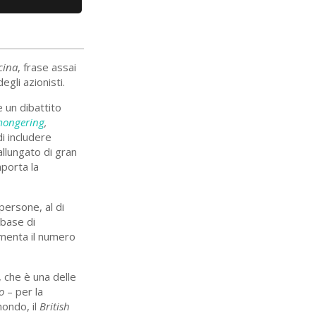
cina
, frase assai
gli azionisti.
e un dibattito
mongering
,
di includere
allungato di gran
mporta la
 persone, al di
 base di
umenta il numero
, che è una delle
o
– per la
mondo, il
British