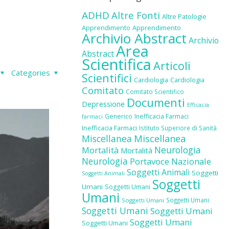
ADHD
Altre Fonti
Altre Patologie
Apprendimento
Apprendimento
Archivio Abstract
Archivio
Area
Abstract
Scientifica
Articoli
Categories
Scientifici
Cardiologia
Cardiologia
Comitato
Comitato Scientifico
Documenti
Depressione
Efficacia
Generico
Inefficacia Farmaci
farmaci
Inefficacia Farmaci
Istituto Superiore di Sanità
Miscellanea
Miscellanea
Neurologia
Mortalità
Mortalità
Neurologia
Portavoce Nazionale
Soggetti Animali
Soggetti
Soggetti Animali
Soggetti
Umani
Soggetti Umani
Umani
Soggetti Umani
Soggetti Umani
Soggetti Umani
Soggetti Umani
Soggetti Umani
Soggetti Umani