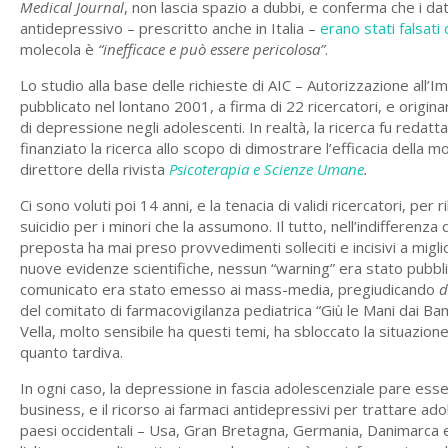
Medical Journal
, non lascia spazio a dubbi, e conferma che i da
antidepressivo – prescritto anche in Italia –
erano stati falsati
molecola è
“inefficace e può essere pericolosa”
.
Lo studio alla base delle richieste di AIC – Autorizzazione al
pubblicato nel lontano 2001, a firma di 22 ricercatori, e orig
di depressione negli adolescenti. In realtà, la ricerca fu redatt
finanziato la ricerca allo scopo di dimostrare l’efficacia della m
direttore della rivista
Psicoterapia e Scienze Umane
.
Ci sono voluti poi 14 anni, e la tenacia di validi ricercatori, per 
suicidio per i minori che la assumono. Il tutto, nell’indifferenza 
preposta ha mai preso provvedimenti solleciti e incisivi a miglio
nuove evidenze scientifiche, nessun “warning” era stato pubblic
comunicato era stato emesso ai mass-media, pregiudicando
d
del comitato di farmacovigilanza pediatrica “Giù le Mani dai Bam
Vella, molto sensibile ha questi temi, ha sbloccato la situazio
quanto tardiva.
In ogni caso, la depressione in fascia adolescenziale pare esse
business, e il ricorso ai farmaci antidepressivi per trattare ad
paesi occidentali – Usa, Gran Bretagna, Germania, Danimarca 