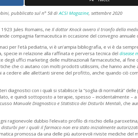
bini, pubblicato sul n° 58 di
ACSI Magazine
, settembre 2020
l 1923 Jules Romains, ne
Il dottor Knock ovvero il trionfo della medi
ande compagnia farmaceutica in occasione del convegno annuale de
ci per l’età pediatria, vi è un’ampia bibliografia, e vi è da sempr
, specie in relazione alla raffinata e perversa tecnica del
disease 
rte degli uffici marketing delle multinazionali farmaceutiche, al fine 
tiche che ci aiutano con molti prodotti utilissimi, che hanno anche 
i a cedere alle allettanti sirene del profitto, anche quando ciò co
iteri diagnostici con i quali si stabilisce la “soglia di normalità” delle
lato, e quindi sottoposto a terapie, spesso – incidentalmente – a
iscusso
Manuale Diagnostico e Statistico dei Disturbi Mentali
, che a
gni ragionevole dubbio l’elevato profilo di rischio della paroxetina
 disturbi per i quali il farmaco non era stato inizialmente autorizzat
ematica promossa da una delle più autorevoli riviste mediche del 