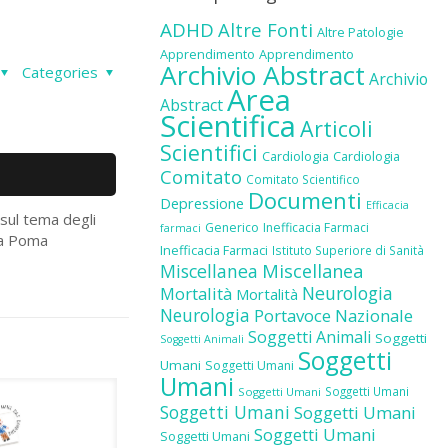
ADHD
Altre Fonti
Altre Patologie
Apprendimento
Apprendimento
Archivio Abstract
Categories
Archivio
Area
Abstract
Scientifica
Articoli
Scientifici
Cardiologia
Cardiologia
Comitato
Comitato Scientifico
Documenti
Depressione
Efficacia
sul tema degli
Generico
Inefficacia Farmaci
farmaci
ca Poma
Inefficacia Farmaci
Istituto Superiore di Sanità
Miscellanea
Miscellanea
Neurologia
Mortalità
Mortalità
Neurologia
Portavoce Nazionale
Soggetti Animali
Soggetti
Soggetti Animali
Soggetti
Umani
Soggetti Umani
Umani
Soggetti Umani
Soggetti Umani
Soggetti Umani
Soggetti Umani
Soggetti Umani
Soggetti Umani