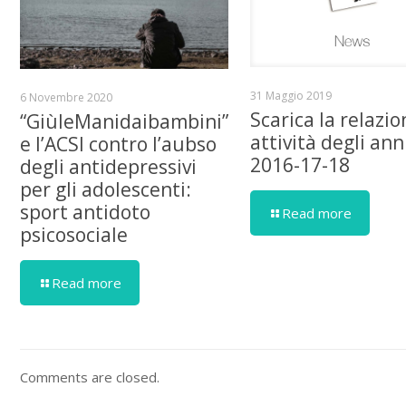
31 Maggio 2019
6 Novembre 2020
Scarica la relazio
“GiùleManidaibambini”
attività degli ann
e l’ACSI contro l’aubso
2016-17-18
degli antidepressivi
per gli adolescenti:
sport antidoto
Read more
psicosociale
Read more
Comments are closed.