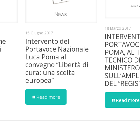
18 Marzo 2017
15 Giugno 2017
INTERVENT
ne
Intervento del
PORTAVOCE
i
Portavoce Nazionale
POMA, AL 
Luca Poma al
TECNICO D
convegno “Libertà di
MINISTERO
cura: una scelta
SULL’AMP
europea”
DEL “REGI
Read more
Read more