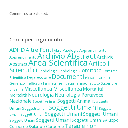
Comments are closed.
Cerca per argomento
ADHD
Altre Fonti
Altre Patologie
Apprendimento
Archivio Abstract
Archivio
Apprendimento
Area Scientifica
Articoli
Abstract
Scientifici
Comitato
Cardiologia
Cardiologia
Comitato
Documenti
Depressione
Scientifico
Efficacia farmaci
Inefficacia Farmaci
Generico
Inefficacia Farmaci
Istituto Superiore
Miscellanea
Miscellanea
Mortalità
di Sanità
Neurologia
Neurologia
Portavoce
Mortalità
Nazionale
Soggetti Animali
Soggetti
Soggetti Animali
Soggetti Umani
Umani
Soggetti Umani
Soggetti
Soggetti Umani
Soggetti Umani
Soggetti Umani
Umani
Soggetti Umani
Soggetti Umani
Sviluppo
Soggetti Umani
Terapie non
Corporeo
Sviluppo Corporeo