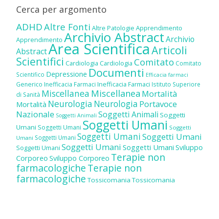
Cerca per argomento
ADHD
Altre Fonti
Altre Patologie
Apprendimento
Archivio Abstract
Archivio
Apprendimento
Area Scientifica
Articoli
Abstract
Scientifici
Comitato
Cardiologia
Cardiologia
Comitato
Documenti
Depressione
Scientifico
Efficacia farmaci
Inefficacia Farmaci
Generico
Inefficacia Farmaci
Istituto Superiore
Miscellanea
Miscellanea
Mortalità
di Sanità
Neurologia
Neurologia
Portavoce
Mortalità
Nazionale
Soggetti Animali
Soggetti
Soggetti Animali
Soggetti Umani
Umani
Soggetti Umani
Soggetti
Soggetti Umani
Soggetti Umani
Soggetti Umani
Umani
Soggetti Umani
Soggetti Umani
Sviluppo
Soggetti Umani
Terapie non
Corporeo
Sviluppo Corporeo
farmacologiche
Terapie non
farmacologiche
Tossicomania
Tossicomania