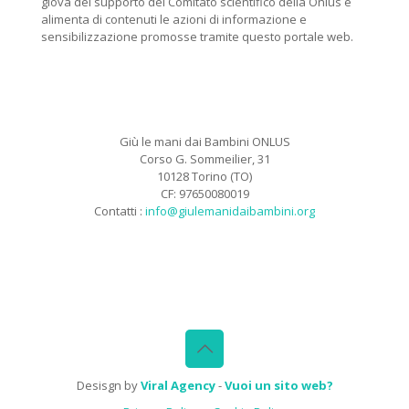
giova del supporto del Comitato scientifico della Onlus e
alimenta di contenuti le azioni di informazione e
sensibilizzazione promosse tramite questo portale web.
Giù le mani dai Bambini ONLUS
Corso G. Sommeilier, 31
10128 Torino (TO)
CF: 97650080019
Contatti :
info@giulemanidaibambini.org
Facebook
Vimeo
Desisgn by
Viral Agency
-
Vuoi un sito web?