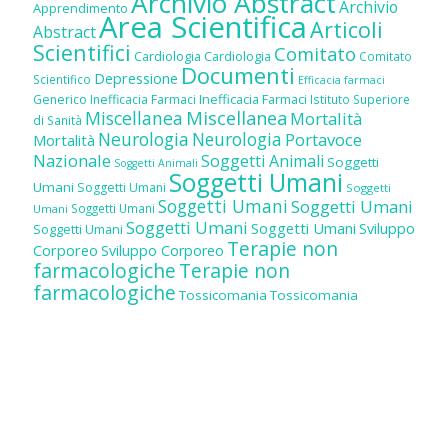
Archivio Abstract
Archivio
Apprendimento
Area Scientifica
Articoli
Abstract
Scientifici
Comitato
Cardiologia
Cardiologia
Comitato
Documenti
Depressione
Scientifico
Efficacia farmaci
Inefficacia Farmaci
Generico
Inefficacia Farmaci
Istituto Superiore
Miscellanea
Miscellanea
Mortalità
di Sanità
Neurologia
Neurologia
Portavoce
Mortalità
Nazionale
Soggetti Animali
Soggetti
Soggetti Animali
Soggetti Umani
Umani
Soggetti Umani
Soggetti
Soggetti Umani
Soggetti Umani
Soggetti Umani
Umani
Soggetti Umani
Soggetti Umani
Sviluppo
Soggetti Umani
Terapie non
Corporeo
Sviluppo Corporeo
farmacologiche
Terapie non
farmacologiche
Tossicomania
Tossicomania