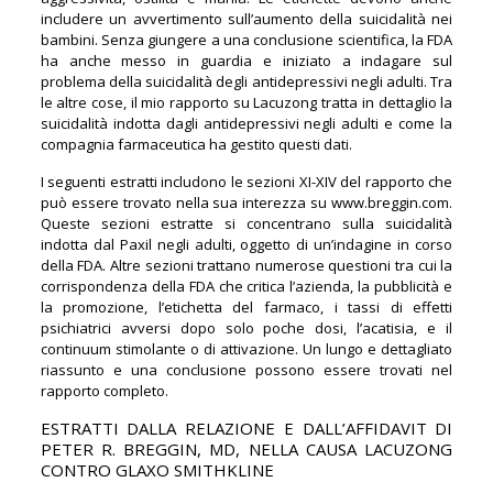
includere un avvertimento sull’aumento della suicidalità nei
bambini. Senza giungere a una conclusione scientifica, la FDA
ha anche messo in guardia e iniziato a indagare sul
problema della suicidalità degli antidepressivi negli adulti. Tra
le altre cose, il mio rapporto su Lacuzong tratta in dettaglio la
suicidalità indotta dagli antidepressivi negli adulti e come la
compagnia farmaceutica ha gestito questi dati.
I seguenti estratti includono le sezioni XI-XIV del rapporto che
può essere trovato nella sua interezza su www.breggin.com.
Queste sezioni estratte si concentrano sulla suicidalità
indotta dal Paxil negli adulti, oggetto di un’indagine in corso
della FDA. Altre sezioni trattano numerose questioni tra cui la
corrispondenza della FDA che critica l’azienda, la pubblicità e
la promozione, l’etichetta del farmaco, i tassi di effetti
psichiatrici avversi dopo solo poche dosi, l’acatisia, e il
continuum stimolante o di attivazione. Un lungo e dettagliato
riassunto e una conclusione possono essere trovati nel
rapporto completo.
ESTRATTI DALLA RELAZIONE E DALL’AFFIDAVIT DI
PETER R. BREGGIN, MD, NELLA CAUSA LACUZONG
CONTRO GLAXO SMITHKLINE