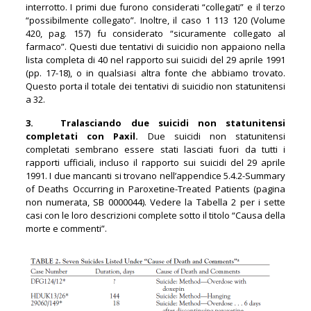
interrotto. I primi due furono considerati “collegati” e il terzo
“possibilmente collegato”. Inoltre, il caso 1 113 120 (Volume
420, pag. 157) fu considerato “sicuramente collegato al
farmaco”. Questi due tentativi di suicidio non appaiono nella
lista completa di 40 nel rapporto sui suicidi del 29 aprile 1991
(pp. 17-18), o in qualsiasi altra fonte che abbiamo trovato.
Questo porta il totale dei tentativi di suicidio non statunitensi
a 32.
3. Tralasciando due suicidi non statunitensi
completati con Paxil.
Due suicidi non statunitensi
completati sembrano essere stati lasciati fuori da tutti i
rapporti ufficiali, incluso il rapporto sui suicidi del 29 aprile
1991. I due mancanti si trovano nell’appendice 5.4.2-Summary
of Deaths Occurring in Paroxetine-Treated Patients (pagina
non numerata, SB 0000044). Vedere la Tabella 2 per i sette
casi con le loro descrizioni complete sotto il titolo “Causa della
morte e commenti”.