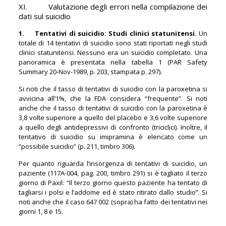
XI. Valutazione degli errori nella compilazione dei
dati sul suicidio
1. Tentativi di suicidio: Studi clinici statunitensi.
Un
totale di 14 tentativi di suicidio sono stati riportati negli studi
clinici statunitensi. Nessuno era un suicidio completato. Una
panoramica è presentata nella tabella 1 (PAR Safety
Summary 20-Nov-1989, p. 203, stampata p. 297).
Si noti che il tasso di tentativi di suicidio con la paroxetina si
avvicina all’1%, che la FDA considera “frequente”. Si noti
anche che il tasso di tentativi di suicidio con la paroxetina è
3,8 volte superiore a quello del placebo e 3,6 volte superiore
a quello degli antidepressivi di confronto (triciclici). Inoltre, il
tentativo di suicidio su imipramina è elencato come un
“possibile suicidio” (p. 211, timbro 306).
Per quanto riguarda l’insorgenza di tentativi di suicidio, un
paziente (117A-004, pag. 200, timbro 291) si è tagliato il terzo
giorno di Paxil: “Il terzo giorno questo paziente ha tentato di
tagliarsi i polsi e l’addome ed è stato ritirato dallo studio”. Si
noti anche che il caso 647 002 (sopra) ha fatto dei tentativi nei
giorni 1, 8 e 15.