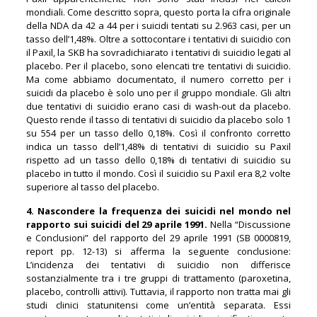
mondiali. Come descritto sopra, questo porta la cifra originale
della NDA da 42 a 44 per i suicidi tentati su 2.963 casi, per un
tasso dell’1,48%. Oltre a sottocontare i tentativi di suicidio con
il Paxil, la SKB ha sovradichiarato i tentativi di suicidio legati al
placebo. Per il placebo, sono elencati tre tentativi di suicidio.
Ma come abbiamo documentato, il numero corretto per i
suicidi da placebo è solo uno per il gruppo mondiale. Gli altri
due tentativi di suicidio erano casi di wash-out da placebo.
Questo rende il tasso di tentativi di suicidio da placebo solo 1
su 554 per un tasso dello 0,18%. Così il confronto corretto
indica un tasso dell’1,48% di tentativi di suicidio su Paxil
rispetto ad un tasso dello 0,18% di tentativi di suicidio su
placebo in tutto il mondo. Così il suicidio su Paxil era 8,2 volte
superiore al tasso del placebo.
4. Nascondere la frequenza dei suicidi nel mondo nel
rapporto sui suicidi del 29 aprile 1991.
Nella “Discussione
e Conclusioni” del rapporto del 29 aprile 1991 (SB 0000819,
report pp. 12-13) si afferma la seguente conclusione:
L’incidenza dei tentativi di suicidio non differisce
sostanzialmente tra i tre gruppi di trattamento (paroxetina,
placebo, controlli attivi). Tuttavia, il rapporto non tratta mai gli
studi clinici statunitensi come un’entità separata. Essi