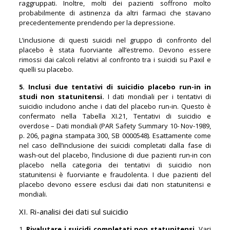
raggruppati. Inoltre, molti dei pazienti soffrono molto
probabilmente di astinenza da altri farmaci che stavano
precedentemente prendendo per la depressione.
L’inclusione di questi suicidi nel gruppo di confronto del
placebo è stata fuorviante all’estremo. Devono essere
rimossi dai calcoli relativi al confronto tra i suicidi su Paxil e
quelli su placebo.
5. Inclusi due tentativi di suicidio placebo run-in in
studi non statunitensi.
I dati mondiali per i tentativi di
suicidio includono anche i dati del placebo run-in. Questo è
confermato nella Tabella XI.21, Tentativi di suicidio e
overdose – Dati mondiali (PAR Safety Summary 10- Nov-1989,
p. 206, pagina stampata 300, SB 0000548). Esattamente come
nel caso dell’inclusione dei suicidi completati dalla fase di
wash-out del placebo, l’inclusione di due pazienti run-in con
placebo nella categoria dei tentativi di suicidio non
statunitensi è fuorviante e fraudolenta. I due pazienti del
placebo devono essere esclusi dai dati non statunitensi e
mondiali.
XI. Ri-analisi dei dati sul suicidio
1.
Rivalutare i suicidi completati non statunitensi.
Vari