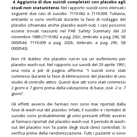
4. Aggiunta di due suicidi completati con placebo agli
studi non statunitensi
. Nel rapporto suicidi sono elencati i
seguenti due casi di suicidio: 7119.062 e 7119.009. Tuttavia,
entrambi si sono verificati durante la fase di rodaggio del
placebo (chiamata anche placebo wash-out). I casi possono
essere trovati riassunti nel PAR Safety Summary del 20
novembre 1989 (7119.062 a pag. 202c, timbrato a pag. 296, SB
0000544; 7119.009 a pag. 202b, timbrato a pag. 295, SB
0000543).
Non c’è dubbio che placebo run-in sia un eufemismo per
placebo wash-out. Nel rapporto sui suicidi del 29 aprile 1991,
una nota a piè di pagina afferma: “I suicidi sono stati
commessi durante la fase di eliminazione del placebo di uno
studio di controllo attivo. Questi due atti sono stati commessi
2 giorni e 7 giorni prima della valutazione di base, cioè -2 e -7
giorni”.
Gli effetti avversi dei farmaci non sono mai riportati dalla
fase di wash-out del placebo. Infatti, il suicidio e i tentativi di
suicidio sono probabilmente gli unici presunti effetti avversi
al farmaco riportati dal placebo wash-out. Il periodo di wash-
out del placebo non fa parte degli studi clinici controllati. Si
verifica prima della randomizzazione. Tutti i pazienti vi sono