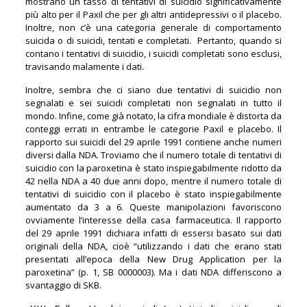
mostrano un tasso di tentativi di suicidio significativamente
più alto per il Paxil che per gli altri antidepressivi o il placebo.
Inoltre, non c’è una categoria generale di comportamento
suicida o di suicidi, tentati e completati. Pertanto, quando si
contano i tentativi di suicidio, i suicidi completati sono esclusi,
travisando malamente i dati.
Inoltre, sembra che ci siano due tentativi di suicidio non
segnalati e sei suicidi completati non segnalati in tutto il
mondo. Infine, come già notato, la cifra mondiale è distorta da
conteggi errati in entrambe le categorie Paxil e placebo. Il
rapporto sui suicidi del 29 aprile 1991 contiene anche numeri
diversi dalla NDA. Troviamo che il numero totale di tentativi di
suicidio con la paroxetina è stato inspiegabilmente ridotto da
42 nella NDA a 40 due anni dopo, mentre il numero totale di
tentativi di suicidio con il placebo è stato inspiegabilmente
aumentato da 3 a 6. Queste manipolazioni favoriscono
ovviamente l’interesse della casa farmaceutica. Il rapporto
del 29 aprile 1991 dichiara infatti di essersi basato sui dati
originali della NDA, cioè “utilizzando i dati che erano stati
presentati all’epoca della New Drug Application per la
paroxetina” (p. 1, SB 0000003). Ma i dati NDA differiscono a
svantaggio di SKB.