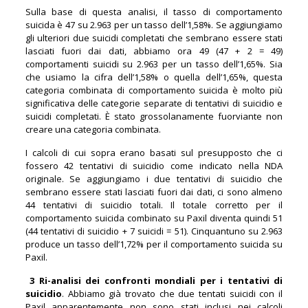
Sulla base di questa analisi, il tasso di comportamento
suicida è 47 su 2.963 per un tasso dell’1,58%. Se aggiungiamo
gli ulteriori due suicidi completati che sembrano essere stati
lasciati fuori dai dati, abbiamo ora 49 (47 + 2 = 49)
comportamenti suicidi su 2.963 per un tasso dell’1,65%. Sia
che usiamo la cifra dell’1,58% o quella dell’1,65%, questa
categoria combinata di comportamento suicida è molto più
significativa delle categorie separate di tentativi di suicidio e
suicidi completati. È stato grossolanamente fuorviante non
creare una categoria combinata.
I calcoli di cui sopra erano basati sul presupposto che ci
fossero 42 tentativi di suicidio come indicato nella NDA
originale. Se aggiungiamo i due tentativi di suicidio che
sembrano essere stati lasciati fuori dai dati, ci sono almeno
44 tentativi di suicidio totali. Il totale corretto per il
comportamento suicida combinato su Paxil diventa quindi 51
(44 tentativi di suicidio + 7 suicidi = 51). Cinquantuno su 2.963
produce un tasso dell’1,72% per il comportamento suicida su
Paxil.
3 Ri-analisi dei confronti mondiali per i tentativi di
suicidio
. Abbiamo già trovato che due tentati suicidi con il
Paxil apparentemente non sono stati inclusi nei calcoli