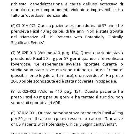
richiesto l’ospedalizzazione a causa dell’uso eccessivo di
etanolo con un comportamento violento e imprevedibile. Ha
fatto un’overdose intenzionale.
(6) 05-01A-075. Questa paziente era una donna di 37 anni che
prendeva Paxil 40 mg da più di tre anni. Non è stata trovata
nel “Narrative of US Patients with Potentially Clinically
Significant Events”.
(7) 05-02B-019 (Volume 410, pag. 124). Questa paziente stava
prendendo Paxil 50 mg per 57 giorni quando si è verificata
l’overdose. “Le esperienze avverse riportate durante lo
studio sono state lieve eruzione cutanea, diarrea, ‘tremore’
(possibilmente legato al farmaco), e un’overdose”. Ha preso
20-50 pillole sconosciute ed è stata ricoverata in ospedale.
(8) 05-02F-002 (Volume 410, pag. 151). Questa paziente ha
preso Paxil 40 mg per 38 giorni e ha tentato il suicidio. Non
sono stati riportati altri ADR.
(9) 07-01A-001. Questa persona stava prendendo Paxil 40 mg
per 20 giorni. Il caso non poteva essere lo- cato nel “Narrative
of US Patients with Potentially Clinically Significant Events”.