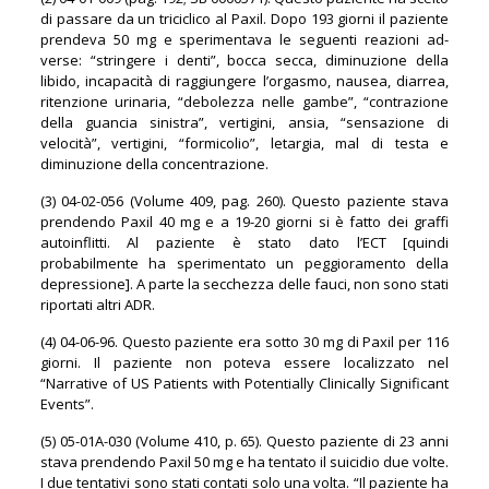
di passare da un triciclico al Paxil. Dopo 193 giorni il paziente
prendeva 50 mg e sperimentava le seguenti reazioni ad-
verse: “stringere i denti”, bocca secca, diminuzione della
libido, incapacità di raggiungere l’orgasmo, nausea, diarrea,
ritenzione urinaria, “debolezza nelle gambe”, “contrazione
della guancia sinistra”, vertigini, ansia, “sensazione di
velocità”, vertigini, “formicolio”, letargia, mal di testa e
diminuzione della concentrazione.
(3) 04-02-056 (Volume 409, pag. 260). Questo paziente stava
prendendo Paxil 40 mg e a 19-20 giorni si è fatto dei graffi
autoinflitti. Al paziente è stato dato l’ECT [quindi
probabilmente ha sperimentato un peggioramento della
depressione]. A parte la secchezza delle fauci, non sono stati
riportati altri ADR.
(4) 04-06-96. Questo paziente era sotto 30 mg di Paxil per 116
giorni. Il paziente non poteva essere localizzato nel
“Narrative of US Patients with Potentially Clinically Significant
Events”.
(5) 05-01A-030 (Volume 410, p. 65). Questo paziente di 23 anni
stava prendendo Paxil 50 mg e ha tentato il suicidio due volte.
I due tentativi sono stati contati solo una volta. “Il paziente ha