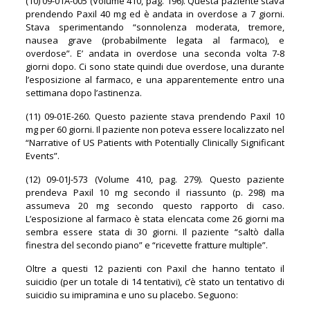
(10) 09-01A-005 (Volume 410, pag. 196). Questa paziente stava
prendendo Paxil 40 mg ed è andata in overdose a 7 giorni.
Stava sperimentando “sonnolenza moderata, tremore,
nausea grave (probabilmente legata al farmaco), e
overdose”. E’ andata in overdose una seconda volta 7-8
giorni dopo. Ci sono state quindi due overdose, una durante
l’esposizione al farmaco, e una apparentemente entro una
settimana dopo l’astinenza.
(11) 09-01E-260. Questo paziente stava prendendo Paxil 10
mg per 60 giorni. Il paziente non poteva essere localizzato nel
“Narrative of US Patients with Potentially Clinically Significant
Events”.
(12) 09-01J-573 (Volume 410, pag. 279). Questo paziente
prendeva Paxil 10 mg secondo il riassunto (p. 298) ma
assumeva 20 mg secondo questo rapporto di caso.
L’esposizione al farmaco è stata elencata come 26 giorni ma
sembra essere stata di 30 giorni. Il paziente “saltò dalla
finestra del secondo piano” e “ricevette fratture multiple”.
Oltre a questi 12 pazienti con Paxil che hanno tentato il
suicidio (per un totale di 14 tentativi), c’è stato un tentativo di
suicidio su imipramina e uno su placebo. Seguono: