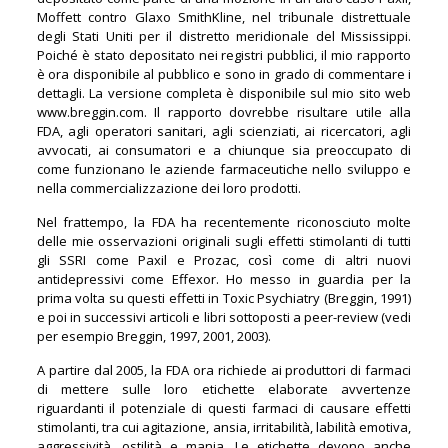
Moffett contro Glaxo SmithKline, nel tribunale distrettuale
degli Stati Uniti per il distretto meridionale del Mississippi.
Poiché è stato depositato nei registri pubblici, il mio rapporto
è ora disponibile al pubblico e sono in grado di commentare i
dettagli. La versione completa è disponibile sul mio sito web
www.breggin.com. Il rapporto dovrebbe risultare utile alla
FDA, agli operatori sanitari, agli scienziati, ai ricercatori, agli
avvocati, ai consumatori e a chiunque sia preoccupato di
come funzionano le aziende farmaceutiche nello sviluppo e
nella commercializzazione dei loro prodotti.
Nel frattempo, la FDA ha recentemente riconosciuto molte
delle mie osservazioni originali sugli effetti stimolanti di tutti
gli SSRI come Paxil e Prozac, così come di altri nuovi
antidepressivi come Effexor. Ho messo in guardia per la
prima volta su questi effetti in Toxic Psychiatry (Breggin, 1991)
e poi in successivi articoli e libri sottoposti a peer-review (vedi
per esempio Breggin, 1997, 2001, 2003).
A partire dal 2005, la FDA ora richiede ai produttori di farmaci
di mettere sulle loro etichette elaborate avvertenze
riguardanti il potenziale di questi farmaci di causare effetti
stimolanti, tra cui agitazione, ansia, irritabilità, labilità emotiva,
aggressività, ostilità e mania. Le etichette devono anche