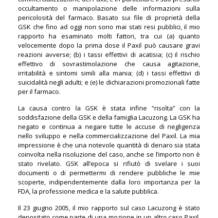
occultamento o manipolazione delle informazioni sulla
pericolosità del farmaco. Basato sui file di proprietà della
GSK che fino ad oggi non sono mai stati resi pubblici, il mio
rapporto ha esaminato molti fattori, tra cui (a) quanto
velocemente dopo la prima dose il Paxil può causare gravi
reazioni avverse; (b) i tassi effettivi di acatisia; (c) il rischio
effettivo di sovrastimolazione che causa agitazione,
irritabilità e sintomi simili alla mania; (d) i tassi effettivi di
suicidalità negli adulti; e (e) le dichiarazioni promozionali fatte
per il farmaco.
La causa contro la GSK è stata infine “risolta” con la
soddisfazione della GSK e della famiglia Lacuzong. La GSK ha
negato e continua a negare tutte le accuse di negligenza
nello sviluppo e nella commercializzazione del Paxil. La mia
impressione è che una notevole quantità di denaro sia stata
coinvolta nella risoluzione del caso, anche se l’importo non è
stato rivelato. GSK all’epoca si rifiutò di svelare i suoi
documenti o di permettermi di rendere pubbliche le mie
scoperte, indipendentemente dalla loro importanza per la
FDA, la professione medica e la salute pubblica.
Il 23 giugno 2005, il mio rapporto sul caso Lacuzong è stato
depositato come parte di una mozione in un altro caso Paxil,