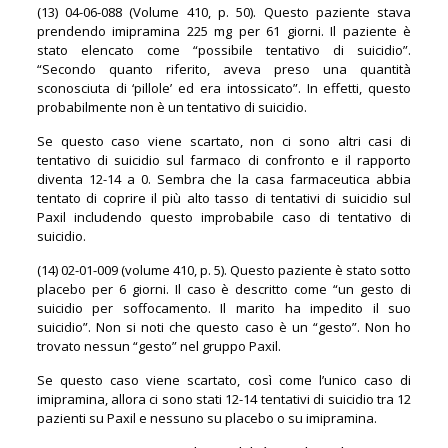
(13) 04-06-088 (Volume 410, p. 50). Questo paziente stava
prendendo imipramina 225 mg per 61 giorni. Il paziente è
stato elencato come “possibile tentativo di suicidio”.
“Secondo quanto riferito, aveva preso una quantità
sconosciuta di ‘pillole’ ed era intossicato”. In effetti, questo
probabilmente non è un tentativo di suicidio.
Se questo caso viene scartato, non ci sono altri casi di
tentativo di suicidio sul farmaco di confronto e il rapporto
diventa 12-14 a 0. Sembra che la casa farmaceutica abbia
tentato di coprire il più alto tasso di tentativi di suicidio sul
Paxil includendo questo improbabile caso di tentativo di
suicidio.
(14) 02-01-009 (volume 410, p. 5). Questo paziente è stato sotto
placebo per 6 giorni. Il caso è descritto come “un gesto di
suicidio per soffocamento. Il marito ha impedito il suo
suicidio”. Non si noti che questo caso è un “gesto”. Non ho
trovato nessun “gesto” nel gruppo Paxil.
Se questo caso viene scartato, così come l’unico caso di
imipramina, allora ci sono stati 12-14 tentativi di suicidio tra 12
pazienti su Paxil e nessuno su placebo o su imipramina.