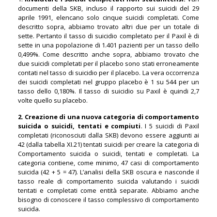
documenti della SKB, incluso il rapporto sui suicidi del 29
aprile 1991, elencano solo cinque suicidi completati. Come
descritto sopra, abbiamo trovato altri due per un totale di
sette. Pertanto il tasso di suicidio completato per il Paxil è di
sette in una popolazione di 1.401 pazienti per un tasso dello
0,499%. Come descritto anche sopra, abbiamo trovato che
due suicidi completati per il placebo sono stati erroneamente
contati nel tasso di suicidio per il placebo. La vera occorrenza
dei suicidi completati nel gruppo placebo è 1 su 544 per un
tasso dello 0,180%. Il tasso di suicidio su Paxil è quindi 2,7
volte quello su placebo.
2.
Creazione di una nuova categoria di comportamento
suicida o suicidi, tentati e compiuti
. I 5 suicidi di Paxil
completati (riconosciuti dalla SKB) devono essere aggiunti ai
42 (dalla tabella XI.21) tentati suicidi per creare la categoria di
Comportamento suicida o suicidi, tentati e completati. La
categoria contiene, come minimo, 47 casi di comportamento
suicida (42 + 5 = 47). L’analisi della SKB oscura e nasconde il
tasso reale di comportamento suicida valutando i suicidi
tentati e completati come entità separate. Abbiamo anche
bisogno di conoscere il tasso complessivo di comportamento
suicida.