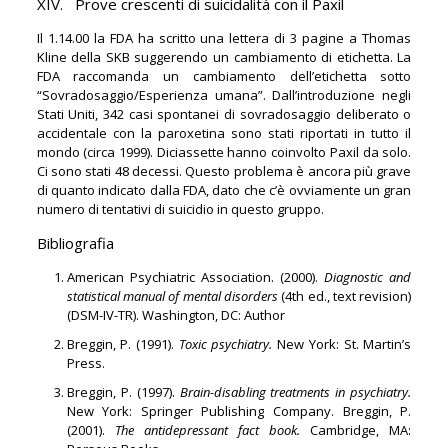
XIV. Prove crescenti di suicidalità con il Paxil
Il 1.14.00 la FDA ha scritto una lettera di 3 pagine a Thomas
Kline della SKB suggerendo un cambiamento di etichetta. La
FDA raccomanda un cambiamento dell’etichetta sotto
“Sovradosaggio/Esperienza umana”. Dall’introduzione negli
Stati Uniti, 342 casi spontanei di sovradosaggio deliberato o
accidentale con la paroxetina sono stati riportati in tutto il
mondo (circa 1999). Diciassette hanno coinvolto Paxil da solo.
Ci sono stati 48 decessi. Questo problema è ancora più grave
di quanto indicato dalla FDA, dato che c’è ovviamente un gran
numero di tentativi di suicidio in questo gruppo.
Bibliografia
American Psychiatric Association. (2000).
Diagnostic and
statistical manual of mental disorders
(4th ed., text revision)
(DSM-IV-TR). Washington, DC: Author
Breggin, P. (1991).
Toxic psychiatry.
New York: St. Martin’s
Press.
Breggin, P. (1997).
Brain-disabling treatments in psychiatry.
New York: Springer Publishing Company. Breggin, P.
(2001).
The antidepressant fact book.
Cambridge, MA: