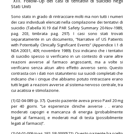
XIII. Follow-Up dei casi di tentativi di suicidio negli
Stati Uniti
Sono stato in grado di rintracciare molti ma non tutti i numeri
dei casi individuali elencati nella compilazione dei tentativi di
suicidio (Tabella XI.19 dal PAR Safety Summary 20-Nov-1989,
pag. 203, timbrata pag. 297). I casi sono stati trovati
separatamente in un documento, “Narrative of US Patients
with Potentially Clinically Significant Events” (Appendice I.1 di
NDA 20031, 409, novembre 1989). Essi indicano che i tentativi
di suicidio spesso si verificano in un contesto di varie altre
reazioni avverse al farmaco angoscianti, ma a volte si
verificano senza alcun altro effetto avverso serio. Questo
contrasta con i dati non statunitensi sui suicidi completati che
indicano che i cinque che abbiamo potuto rintracciare erano
tutti legati a reazioni avverse al sistema nervoso centrale, tra
cui acatisia e stimolazione.
(1) 02-04-089 (p. 37). Questo paziente aveva preso Paxil 20 mg
per 40 giorni. “Le esperienze cliniche avverse . . erano
moderati capogiri e mancanza di energia (probabilmente
legati al farmaco), e moderati mal di testa (possibilmente
legati al farmaco)”.
(2) 04-01-009 (pag. 192; SB 0000571). Questo paziente ha scelto