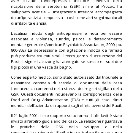
aver iniziato l’antidepressivo inibitore selettivo della
ricaptazione della serotonina (SSRI) simile al Prozac, ha
sviluppato acatisia – un’agitazione interiore accompagnata
da un’iperattività compulsiva – così come altri segni maniacali
di irritabilità e ansia.
L’acatisia indotta dagli antidepressivi è nota per essere
associata a violenza, suicidio, psicosi e deterioramento
mentale generale (American Psychiatric Association, 2000, pp.
800-802). La depressione con agitazione indotta da farmaci
può produrre risultati simili. Il terzo giorno di assunzione del
Paxil, il signor Lacuzong ha annegato se stesso e i suoi due
figli piccoli in una vasca da bagno.
Come esperto medico, sono stato autorizzato dal tribunale a
esaminare centinaia di scatole di documenti della casa
farmaceutica contenuti nella stanza dei registri sigillata della
GSK. Questi documenti includevano la corrispondenza della
Food and Drug Administration (FDA) e tutti gli studi clinici
mondiali dell’azienda e i rapporti sugli effetti avversi del Paxil.
Il 21 luglio 2001, il mio rapporto sotto forma di affidavit è stato
inviato all’arbitro giudiziario del caso. La relazione riguardava
le pratiche della GSK nello sviluppo e nella
commercializzazione del Paxil, e in particolare il suo presunto