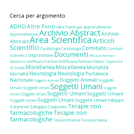
Cerca per argomento
ADHD
Altre Fonti
Altre Patologie
Apprendimento
Archivio Abstract
Archivio
Apprendimento
Area Scientifica
Articoli
Abstract
Scientifici
Comitato
Cardiologia
Cardiologia
Comitato
Documenti
Depressione
Scientifico
Efficacia farmaci
Inefficacia Farmaci
Generico
Inefficacia Farmaci
Istituto Superiore
Miscellanea
Miscellanea
Mortalità
di Sanità
Neurologia
Neurologia
Portavoce
Mortalità
Nazionale
Soggetti Animali
Soggetti
Soggetti Animali
Soggetti Umani
Umani
Soggetti Umani
Soggetti
Soggetti Umani
Soggetti Umani
Soggetti Umani
Umani
Soggetti Umani
Soggetti Umani
Sviluppo
Soggetti Umani
Terapie non
Corporeo
Sviluppo Corporeo
farmacologiche
Terapie non
farmacologiche
Tossicomania
Tossicomania