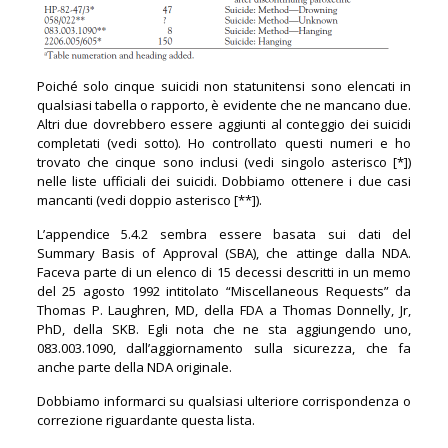
Poiché solo cinque suicidi non statunitensi sono elencati in
qualsiasi tabella o rapporto, è evidente che ne mancano due.
Altri due dovrebbero essere aggiunti al conteggio dei suicidi
completati (vedi sotto). Ho controllato questi numeri e ho
trovato che cinque sono inclusi (vedi singolo asterisco [*])
nelle liste ufficiali dei suicidi. Dobbiamo ottenere i due casi
mancanti (vedi doppio asterisco [**]).
L’appendice 5.4.2 sembra essere basata sui dati del
Summary Basis of Approval (SBA), che attinge dalla NDA.
Faceva parte di un elenco di 15 decessi descritti in un memo
del 25 agosto 1992 intitolato “Miscellaneous Requests” da
Thomas P. Laughren, MD, della FDA a Thomas Donnelly, Jr,
PhD, della SKB. Egli nota che ne sta aggiungendo uno,
083.003.1090, dall’aggiornamento sulla sicurezza, che fa
anche parte della NDA originale.
Dobbiamo informarci su qualsiasi ulteriore corrispondenza o
correzione riguardante questa lista.