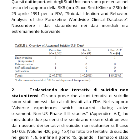
Questi dati importanti degli Stati Uniti non sono presentati nel
testo del rapporto della SKB (ora Glaxo SmithKline o GSK) del
29 aprile 1991 per la FDA, “Suicidal Ideation and Behavior:
Analysis of the Paroxetine Worldwide Clinical Database”.
Nascondere i dati statunitensi nei dati mondiali era
estremamente fuorviante.
2. Tralasciando due tentativi di suicidio non
statunitensi.
Ci sono prove che alcuni tentativi di suicidio
sono stati omessi dai calcoli inviati alla FDA. Nel rapporto
“Adverse experiences which occurred during active
treatment. Non-US Phase II-III studies” (Appendice V.1), ho
individuato due pazienti che sembrano essere stati omessi
dai riassunti dei tentativi di suicidio non statunitensi. Il caso
647 002 (Volume 420, pag. 157) ha fatto tre tentativi di suicidio
nei giorni 1, 8, e infine il giorno 15, quando il farmaco è stato