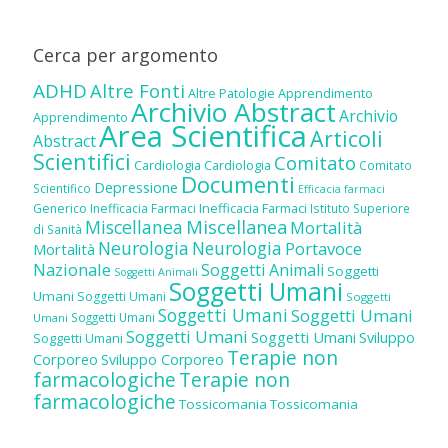
Cerca per argomento
ADHD
Altre Fonti
Altre Patologie
Apprendimento
Archivio Abstract
Archivio
Apprendimento
Area Scientifica
Articoli
Abstract
Scientifici
Comitato
Cardiologia
Cardiologia
Comitato
Documenti
Depressione
Scientifico
Efficacia farmaci
Inefficacia Farmaci
Generico
Inefficacia Farmaci
Istituto Superiore
Miscellanea
Miscellanea
Mortalità
di Sanità
Neurologia
Neurologia
Portavoce
Mortalità
Nazionale
Soggetti Animali
Soggetti
Soggetti Animali
Soggetti Umani
Umani
Soggetti Umani
Soggetti
Soggetti Umani
Soggetti Umani
Soggetti Umani
Umani
Soggetti Umani
Soggetti Umani
Sviluppo
Soggetti Umani
Terapie non
Corporeo
Sviluppo Corporeo
farmacologiche
Terapie non
farmacologiche
Tossicomania
Tossicomania