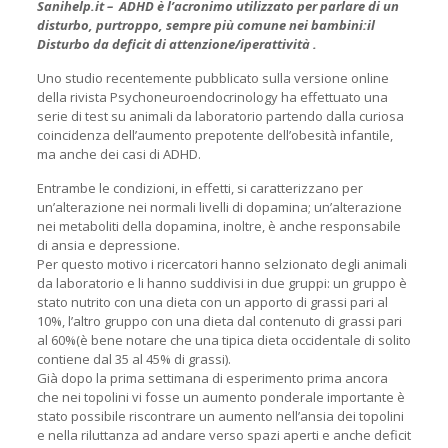
Sanihelp.it – ADHD è l’acronimo utilizzato per parlare di un
disturbo, purtroppo, sempre più comune nei bambini:il
Disturbo da deficit di attenzione/iperattività .
Uno studio recentemente pubblicato sulla versione online
della rivista Psychoneuroendocrinology ha effettuato una
serie di test su animali da laboratorio partendo dalla curiosa
coincidenza dell’aumento prepotente dell’obesità infantile,
ma anche dei casi di ADHD.
Entrambe le condizioni, in effetti, si caratterizzano per
un’alterazione nei normali livelli di dopamina; un’alterazione
nei metaboliti della dopamina, inoltre, è anche responsabile
di ansia e depressione.
Per questo motivo i ricercatori hanno selzionato degli animali
da laboratorio e li hanno suddivisi in due gruppi: un gruppo è
stato nutrito con una dieta con un apporto di grassi pari al
10%, l’altro gruppo con una dieta dal contenuto di grassi pari
al 60%(è bene notare che una tipica dieta occidentale di solito
contiene dal 35 al 45% di grassi).
Già dopo la prima settimana di esperimento prima ancora
che nei topolini vi fosse un aumento ponderale importante è
stato possibile riscontrare un aumento nell’ansia dei topolini
e nella riluttanza ad andare verso spazi aperti e anche deficit