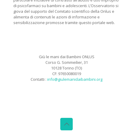
particolare iniziative di contrasto all’abuso e uso improprio
di psicofarmaci su bambini e adolescenti. L’Osservatorio si
giova del supporto del Comitato scientifico della Onlus e
alimenta di contenuti le azioni di informazione e
sensibilizzazione promosse tramite questo portale web.
Giù le mani dai Bambini ONLUS
Corso G. Sommeilier, 31
10128 Torino (TO)
CF: 97650080019
Contatti :
info@giulemanidaibambini.org
Facebook
Vimeo