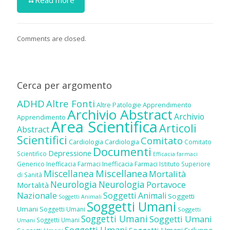
Comments are closed.
Cerca per argomento
ADHD
Altre Fonti
Altre Patologie
Apprendimento
Archivio Abstract
Archivio
Apprendimento
Area Scientifica
Articoli
Abstract
Scientifici
Comitato
Cardiologia
Cardiologia
Comitato
Documenti
Depressione
Scientifico
Efficacia farmaci
Inefficacia Farmaci
Generico
Inefficacia Farmaci
Istituto Superiore
Miscellanea
Miscellanea
Mortalità
di Sanità
Neurologia
Neurologia
Portavoce
Mortalità
Nazionale
Soggetti Animali
Soggetti
Soggetti Animali
Soggetti Umani
Umani
Soggetti Umani
Soggetti
Soggetti Umani
Soggetti Umani
Soggetti Umani
Umani
Soggetti Umani
Soggetti Umani