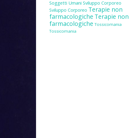
Soggetti Umani
Sviluppo Corporeo
Terapie non
Sviluppo Corporeo
farmacologiche
Terapie non
farmacologiche
Tossicomania
Tossicomania