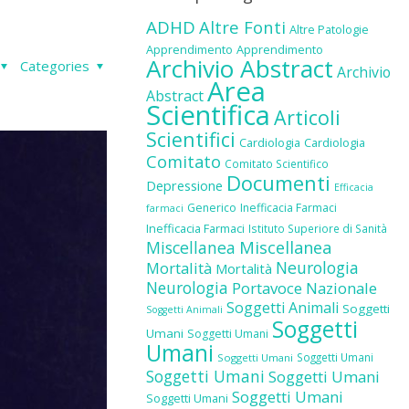
ADHD
Altre Fonti
Altre Patologie
Apprendimento
Apprendimento
Archivio Abstract
Categories
Archivio
Area
Abstract
Scientifica
Articoli
Scientifici
Cardiologia
Cardiologia
Comitato
Comitato Scientifico
Documenti
Depressione
Efficacia
Generico
Inefficacia Farmaci
farmaci
Inefficacia Farmaci
Istituto Superiore di Sanità
Miscellanea
Miscellanea
Neurologia
Mortalità
Mortalità
Neurologia
Portavoce Nazionale
Soggetti Animali
Soggetti
Soggetti Animali
Soggetti
Umani
Soggetti Umani
Umani
Soggetti Umani
Soggetti Umani
Soggetti Umani
Soggetti Umani
Soggetti Umani
Soggetti Umani