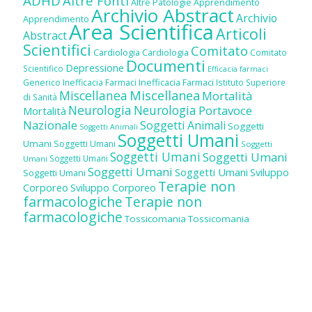
ADHD
Altre Fonti
Altre Patologie
Apprendimento
Archivio Abstract
Archivio
Apprendimento
Area Scientifica
Articoli
Abstract
Scientifici
Comitato
Cardiologia
Cardiologia
Comitato
Documenti
Depressione
Scientifico
Efficacia farmaci
Inefficacia Farmaci
Generico
Inefficacia Farmaci
Istituto Superiore
Miscellanea
Miscellanea
Mortalità
di Sanità
Neurologia
Neurologia
Portavoce
Mortalità
Nazionale
Soggetti Animali
Soggetti
Soggetti Animali
Soggetti Umani
Umani
Soggetti Umani
Soggetti
Soggetti Umani
Soggetti Umani
Soggetti Umani
Umani
Soggetti Umani
Soggetti Umani
Sviluppo
Soggetti Umani
Terapie non
Corporeo
Sviluppo Corporeo
farmacologiche
Terapie non
farmacologiche
Tossicomania
Tossicomania