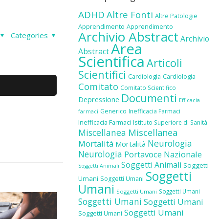
ADHD
Altre Fonti
Altre Patologie
Apprendimento
Apprendimento
Archivio Abstract
Categories
Archivio
Area
Abstract
Scientifica
Articoli
Scientifici
Cardiologia
Cardiologia
Comitato
Comitato Scientifico
Documenti
Depressione
Efficacia
Generico
Inefficacia Farmaci
farmaci
Inefficacia Farmaci
Istituto Superiore di Sanità
Miscellanea
Miscellanea
Neurologia
Mortalità
Mortalità
Neurologia
Portavoce Nazionale
Soggetti Animali
Soggetti
Soggetti Animali
Soggetti
Umani
Soggetti Umani
Umani
Soggetti Umani
Soggetti Umani
Soggetti Umani
Soggetti Umani
Soggetti Umani
Soggetti Umani