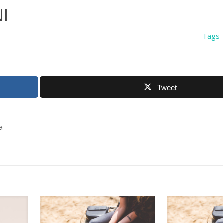
I
Tags
Tweet
a