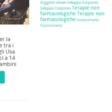
Soggetti Umani
Sviluppo Corporeo
Terapie non
Sviluppo Corporeo
farmacologiche
Terapie non
farmacologiche
Tossicomania
Tossicomania
er la
 tra i
gli Usa
i a 14
bambini