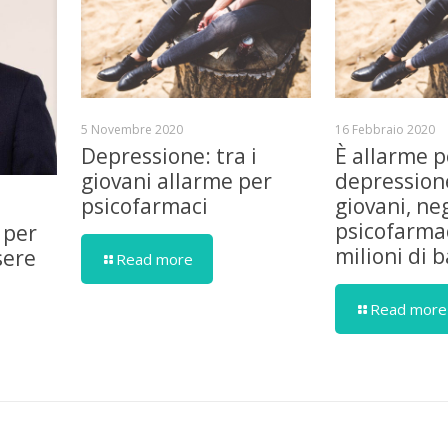
5 Novembre 2020
16 Febbraio 2020
Depressione: tra i
È allarme p
giovani allarme per
depressione
psicofarmaci
giovani, ne
psicofarmac
 per
milioni di 
sere
Read more
Read more