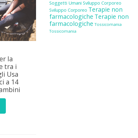
Soggetti Umani
Sviluppo Corporeo
Terapie non
Sviluppo Corporeo
farmacologiche
Terapie non
farmacologiche
Tossicomania
Tossicomania
er la
 tra i
gli Usa
i a 14
bambini