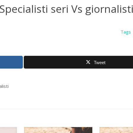
pecialisti seri Vs giornalist
Tags
Tweet
listi