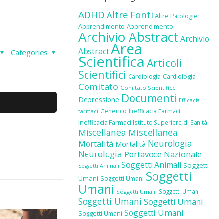
i
ADHD
Altre Fonti
Altre Patologie
Apprendimento
Apprendimento
Archivio Abstract
Archivio
Area
Abstract
Categories
Scientifica
Articoli
Scientifici
Cardiologia
Cardiologia
Comitato
Comitato Scientifico
Documenti
Depressione
Efficacia
Generico
Inefficacia Farmaci
farmaci
Inefficacia Farmaci
Istituto Superiore di Sanità
Miscellanea
Miscellanea
Neurologia
Mortalità
Mortalità
Neurologia
Portavoce Nazionale
Soggetti Animali
Soggetti
Soggetti Animali
Soggetti
Umani
Soggetti Umani
Umani
Soggetti Umani
Soggetti Umani
Soggetti Umani
Soggetti Umani
Soggetti Umani
Soggetti Umani