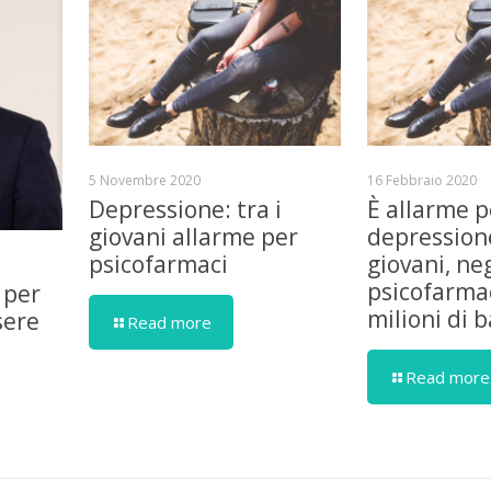
5 Novembre 2020
16 Febbraio 2020
Depressione: tra i
È allarme p
giovani allarme per
depressione
psicofarmaci
giovani, ne
psicofarmac
 per
milioni di 
sere
Read more
Read more