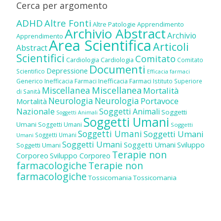
Cerca per argomento
ADHD
Altre Fonti
Altre Patologie
Apprendimento
Archivio Abstract
Archivio
Apprendimento
Area Scientifica
Articoli
Abstract
Scientifici
Comitato
Cardiologia
Cardiologia
Comitato
Documenti
Depressione
Scientifico
Efficacia farmaci
Inefficacia Farmaci
Generico
Inefficacia Farmaci
Istituto Superiore
Miscellanea
Miscellanea
Mortalità
di Sanità
Neurologia
Neurologia
Portavoce
Mortalità
Nazionale
Soggetti Animali
Soggetti
Soggetti Animali
Soggetti Umani
Umani
Soggetti Umani
Soggetti
Soggetti Umani
Soggetti Umani
Soggetti Umani
Umani
Soggetti Umani
Soggetti Umani
Sviluppo
Soggetti Umani
Terapie non
Corporeo
Sviluppo Corporeo
farmacologiche
Terapie non
farmacologiche
Tossicomania
Tossicomania