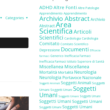
ADHD
Altre Fonti
Altre Patologie
Apprendimento
Apprendimento
Archivio Abstract
Categories
Archivio
Area
Abstract
Scientifica
Articoli
Scientifici
Cardiologia
Cardiologia
Comitato
Comitato Scientifico
Documenti
Depressione
Efficacia
Generico
Inefficacia Farmaci
farmaci
Inefficacia Farmaci
Istituto Superiore di Sanità
Miscellanea
Miscellanea
Neurologia
Mortalità
Mortalità
Neurologia
Portavoce Nazionale
Soggetti Animali
Soggetti
Soggetti Animali
Soggetti
Umani
Soggetti Umani
Umani
Soggetti Umani
Soggetti Umani
Soggetti Umani
Soggetti Umani
Soggetti Umani
Soggetti Umani