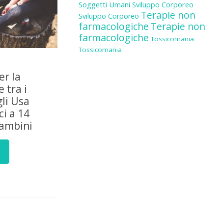
Soggetti Umani
Sviluppo Corporeo
Terapie non
Sviluppo Corporeo
farmacologiche
Terapie non
farmacologiche
Tossicomania
Tossicomania
er la
 tra i
gli Usa
i a 14
bambini