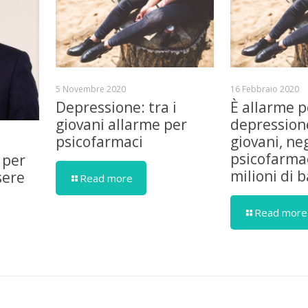
5 Novembre 2020
16 Febbraio 2020
Depressione: tra i
È allarme p
giovani allarme per
depressione
psicofarmaci
giovani, ne
psicofarmac
 per
milioni di 
sere
Read more
Read more