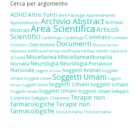
Cerca per argomento
ADHD
Altre Fonti
Altre Patologie
Apprendimento
Archivio Abstract
Archivio
Apprendimento
Area Scientifica
Articoli
Abstract
Scientifici
Comitato
Cardiologia
Cardiologia
Comitato
Documenti
Depressione
Scientifico
Efficacia farmaci
Inefficacia Farmaci
Generico
Inefficacia Farmaci
Istituto Superiore
Miscellanea
Miscellanea
Mortalità
di Sanità
Neurologia
Neurologia
Portavoce
Mortalità
Nazionale
Soggetti Animali
Soggetti
Soggetti Animali
Soggetti Umani
Umani
Soggetti Umani
Soggetti
Soggetti Umani
Soggetti Umani
Soggetti Umani
Umani
Soggetti Umani
Soggetti Umani
Sviluppo
Soggetti Umani
Terapie non
Corporeo
Sviluppo Corporeo
farmacologiche
Terapie non
farmacologiche
Tossicomania
Tossicomania