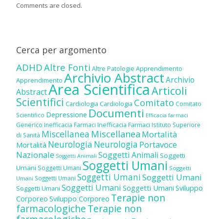
Comments are closed.
Cerca per argomento
ADHD
Altre Fonti
Altre Patologie
Apprendimento
Archivio Abstract
Archivio
Apprendimento
Area Scientifica
Articoli
Abstract
Scientifici
Comitato
Cardiologia
Cardiologia
Comitato
Documenti
Depressione
Scientifico
Efficacia farmaci
Inefficacia Farmaci
Generico
Inefficacia Farmaci
Istituto Superiore
Miscellanea
Miscellanea
Mortalità
di Sanità
Neurologia
Neurologia
Portavoce
Mortalità
Nazionale
Soggetti Animali
Soggetti
Soggetti Animali
Soggetti Umani
Umani
Soggetti Umani
Soggetti
Soggetti Umani
Soggetti Umani
Soggetti Umani
Umani
Soggetti Umani
Soggetti Umani
Sviluppo
Soggetti Umani
Terapie non
Corporeo
Sviluppo Corporeo
farmacologiche
Terapie non