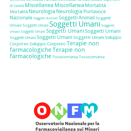
Miscellanea
Miscellanea
Mortalità
di Sanità
Neurologia
Neurologia
Portavoce
Mortalità
Nazionale
Soggetti Animali
Soggetti
Soggetti Animali
Soggetti Umani
Umani
Soggetti Umani
Soggetti
Soggetti Umani
Soggetti Umani
Soggetti Umani
Umani
Soggetti Umani
Soggetti Umani
Sviluppo
Soggetti Umani
Terapie non
Corporeo
Sviluppo Corporeo
farmacologiche
Terapie non
farmacologiche
Tossicomania
Tossicomania