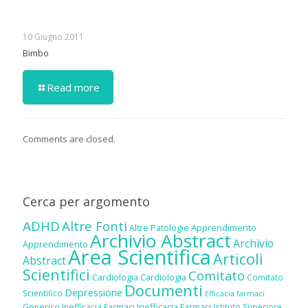
10 Giugno 2011
Bimbo
Read more
Comments are closed.
Cerca per argomento
ADHD
Altre Fonti
Altre Patologie
Apprendimento
Archivio Abstract
Archivio
Apprendimento
Area Scientifica
Articoli
Abstract
Scientifici
Comitato
Cardiologia
Cardiologia
Comitato
Documenti
Depressione
Scientifico
Efficacia farmaci
Inefficacia Farmaci
Generico
Inefficacia Farmaci
Istituto Superiore