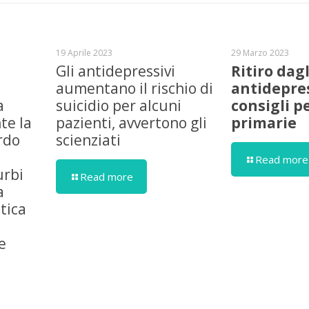
19 Aprile 2023
29 Marzo 2023
Gli antidepressivi
Ritiro dagl
aumentano il rischio di
antidepres
a
suicidio per alcuni
consigli p
te la
pazienti, avvertono gli
primarie
rdo
scienziati
Read more
urbi
Read more
a
tica
e