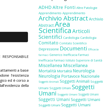
ADHD
Altre Fonti
Altre Patologie
Apprendimento
Apprendimento
Archivio Abstract
Archivio
Area
Abstract
Scientifica
Articoli
Scientifici
Cardiologia
Cardiologia
Comitato
Comitato Scientifico
Documenti
Depressione
Efficacia
Generico
Inefficacia Farmaci
farmaci
E RESPONSABILE
Inefficacia Farmaci
Istituto Superiore di Sanità
Miscellanea
Miscellanea
rattamenti a base
Neurologia
Mortalità
Mortalità
ndone l’esistenza
Neurologia
Portavoce Nazionale
ogico ed è corso a
Soggetti Animali
Soggetti
Soggetti Animali
all’evidenza della
Soggetti
Umani
Soggetti Umani
Umani
Soggetti Umani
Soggetti Umani
Soggetti Umani
Soggetti Umani
Soggetti Umani
Soggetti Umani