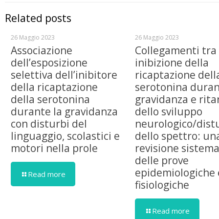
Related posts
26 Maggio 2023
26 Maggio 2023
Associazione
Collegamenti tra
dell’esposizione
inibizione della
selettiva dell’inibitore
ricaptazione dell
della ricaptazione
serotonina duran
della serotonina
gravidanza e rita
durante la gravidanza
dello sviluppo
con disturbi del
neurologico/dist
linguaggio, scolastici e
dello spettro: un
motori nella prole
revisione sistema
delle prove
epidemiologiche 
Read more
fisiologiche
Read more