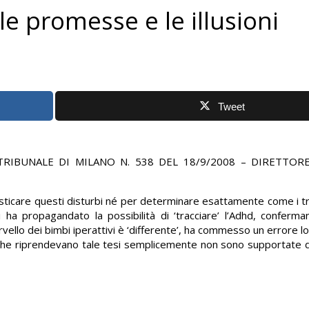
e promesse e le illusioni
Tweet
TRIBUNALE DI MILANO N. 538 DEL 18/9/2008 – DIRETTOR
sticare questi disturbi né per determinare esattamente come i t
 ha propagandato la possibilità di ‘tracciare’ l’Adhd, conferma
ello dei bimbi iperattivi è ‘differente’, ha commesso un errore l
ni che riprendevano tale tesi semplicemente non sono supportate d