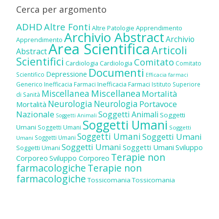
Cerca per argomento
ADHD
Altre Fonti
Altre Patologie
Apprendimento
Archivio Abstract
Archivio
Apprendimento
Area Scientifica
Articoli
Abstract
Scientifici
Comitato
Cardiologia
Cardiologia
Comitato
Documenti
Depressione
Scientifico
Efficacia farmaci
Inefficacia Farmaci
Generico
Inefficacia Farmaci
Istituto Superiore
Miscellanea
Miscellanea
Mortalità
di Sanità
Neurologia
Neurologia
Portavoce
Mortalità
Nazionale
Soggetti Animali
Soggetti
Soggetti Animali
Soggetti Umani
Umani
Soggetti Umani
Soggetti
Soggetti Umani
Soggetti Umani
Soggetti Umani
Umani
Soggetti Umani
Soggetti Umani
Sviluppo
Soggetti Umani
Terapie non
Corporeo
Sviluppo Corporeo
farmacologiche
Terapie non
farmacologiche
Tossicomania
Tossicomania