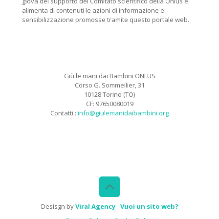
giova del supporto del Comitato scientifico della Onlus e
alimenta di contenuti le azioni di informazione e
sensibilizzazione promosse tramite questo portale web.
Giù le mani dai Bambini ONLUS
Corso G. Sommeilier, 31
10128 Torino (TO)
CF: 97650080019
Contatti :
info@giulemanidaibambini.org
Facebook
Vimeo
Desisgn by
Viral Agency
-
Vuoi un sito web?