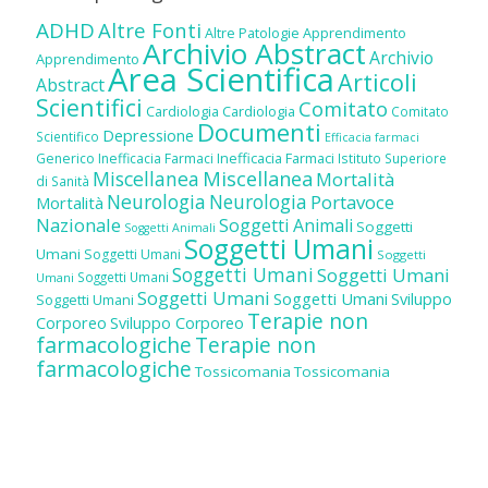
ADHD
Altre Fonti
Altre Patologie
Apprendimento
Archivio Abstract
Archivio
Apprendimento
Area Scientifica
Articoli
Abstract
Scientifici
Comitato
Cardiologia
Cardiologia
Comitato
Documenti
Depressione
Scientifico
Efficacia farmaci
Inefficacia Farmaci
Generico
Inefficacia Farmaci
Istituto Superiore
Miscellanea
Miscellanea
Mortalità
di Sanità
Neurologia
Neurologia
Portavoce
Mortalità
Nazionale
Soggetti Animali
Soggetti
Soggetti Animali
Soggetti Umani
Umani
Soggetti Umani
Soggetti
Soggetti Umani
Soggetti Umani
Soggetti Umani
Umani
Soggetti Umani
Soggetti Umani
Sviluppo
Soggetti Umani
Terapie non
Corporeo
Sviluppo Corporeo
farmacologiche
Terapie non
farmacologiche
Tossicomania
Tossicomania