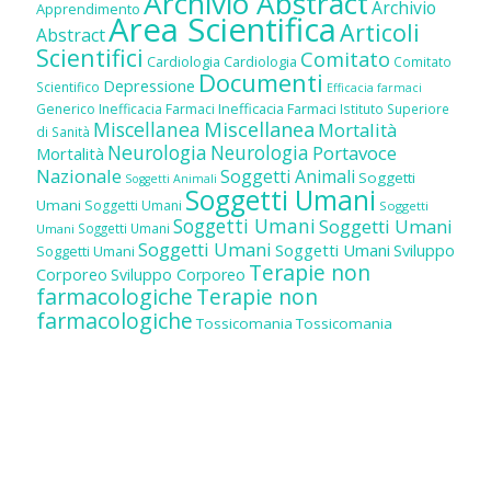
Archivio Abstract
Archivio
Apprendimento
Area Scientifica
Articoli
Abstract
Scientifici
Comitato
Cardiologia
Cardiologia
Comitato
Documenti
Depressione
Scientifico
Efficacia farmaci
Inefficacia Farmaci
Generico
Inefficacia Farmaci
Istituto Superiore
Miscellanea
Miscellanea
Mortalità
di Sanità
Neurologia
Neurologia
Portavoce
Mortalità
Nazionale
Soggetti Animali
Soggetti
Soggetti Animali
Soggetti Umani
Umani
Soggetti Umani
Soggetti
Soggetti Umani
Soggetti Umani
Soggetti Umani
Umani
Soggetti Umani
Soggetti Umani
Sviluppo
Soggetti Umani
Terapie non
Corporeo
Sviluppo Corporeo
farmacologiche
Terapie non
farmacologiche
Tossicomania
Tossicomania