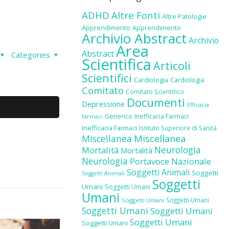
ADHD
Altre Fonti
Altre Patologie
Apprendimento
Apprendimento
Archivio Abstract
Archivio
Area
Abstract
Categories
Scientifica
Articoli
Scientifici
Cardiologia
Cardiologia
Comitato
Comitato Scientifico
Documenti
Depressione
Efficacia
Generico
Inefficacia Farmaci
farmaci
Inefficacia Farmaci
Istituto Superiore di Sanità
Miscellanea
Miscellanea
Neurologia
Mortalità
Mortalità
Neurologia
Portavoce Nazionale
Soggetti Animali
Soggetti
Soggetti Animali
Soggetti
Umani
Soggetti Umani
Umani
Soggetti Umani
Soggetti Umani
Soggetti Umani
Soggetti Umani
Soggetti Umani
Soggetti Umani