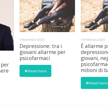
5 Novembre 2020
16 Febbraio 2020
Depressione: tra i
È allarme p
giovani allarme per
depressione
psicofarmaci
giovani, ne
psicofarmac
 per
milioni di 
sere
Read more
Read more