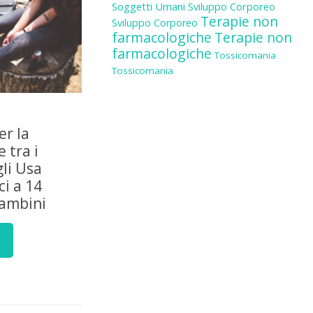
Soggetti Umani
Sviluppo Corporeo
Terapie non
Sviluppo Corporeo
farmacologiche
Terapie non
farmacologiche
Tossicomania
Tossicomania
er la
 tra i
gli Usa
i a 14
bambini