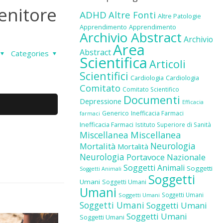
tenitore
ADHD
Altre Fonti
Altre Patologie
Apprendimento
Apprendimento
Archivio Abstract
Archivio
Area
Abstract
Categories
Scientifica
Articoli
Scientifici
Cardiologia
Cardiologia
Comitato
Comitato Scientifico
Documenti
Depressione
Efficacia
Generico
Inefficacia Farmaci
farmaci
Inefficacia Farmaci
Istituto Superiore di Sanità
Miscellanea
Miscellanea
Neurologia
Mortalità
Mortalità
Neurologia
Portavoce Nazionale
Soggetti Animali
Soggetti
Soggetti Animali
Soggetti
Umani
Soggetti Umani
Umani
Soggetti Umani
Soggetti Umani
Soggetti Umani
Soggetti Umani
Soggetti Umani
Soggetti Umani