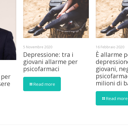
5 Novembre 2020
16 Febbraio 2020
Depressione: tra i
È allarme p
giovani allarme per
depressione
psicofarmaci
giovani, ne
psicofarmac
 per
milioni di 
sere
Read more
Read more