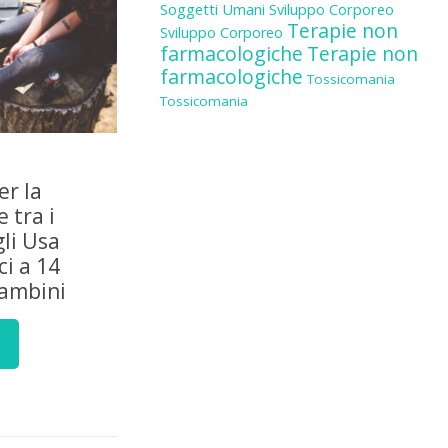
Soggetti Umani
Sviluppo Corporeo
Terapie non
Sviluppo Corporeo
farmacologiche
Terapie non
farmacologiche
Tossicomania
Tossicomania
er la
 tra i
gli Usa
i a 14
bambini