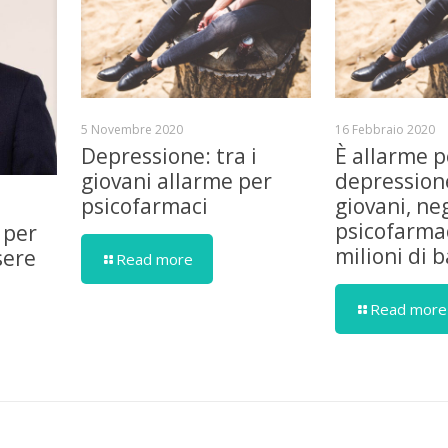
5 Novembre 2020
16 Febbraio 2020
Depressione: tra i
È allarme p
giovani allarme per
depressione
psicofarmaci
giovani, ne
psicofarmac
 per
milioni di 
sere
Read more
Read more