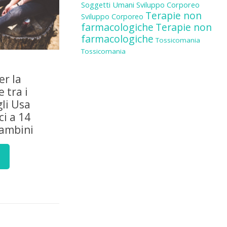
Soggetti Umani
Sviluppo Corporeo
Terapie non
Sviluppo Corporeo
farmacologiche
Terapie non
farmacologiche
Tossicomania
Tossicomania
er la
 tra i
gli Usa
i a 14
bambini