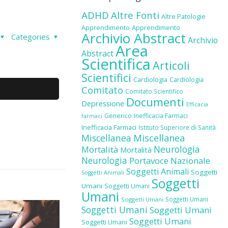
ADHD
Altre Fonti
Altre Patologie
Apprendimento
Apprendimento
Archivio Abstract
Categories
Archivio
Area
Abstract
Scientifica
Articoli
Scientifici
Cardiologia
Cardiologia
Comitato
Comitato Scientifico
Documenti
Depressione
Efficacia
Generico
Inefficacia Farmaci
farmaci
Inefficacia Farmaci
Istituto Superiore di Sanità
Miscellanea
Miscellanea
Neurologia
Mortalità
Mortalità
Neurologia
Portavoce Nazionale
Soggetti Animali
Soggetti
Soggetti Animali
Soggetti
Umani
Soggetti Umani
Umani
Soggetti Umani
Soggetti Umani
Soggetti Umani
Soggetti Umani
Soggetti Umani
Soggetti Umani