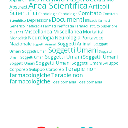
Area Scientifica
Articoli
Abstract
Scientifici
Comitato
Cardiologia
Cardiologia
Comitato
Documenti
Depressione
Scientifico
Efficacia farmaci
Inefficacia Farmaci
Generico
Inefficacia Farmaci
Istituto Superiore
Miscellanea
Miscellanea
Mortalità
di Sanità
Neurologia
Neurologia
Portavoce
Mortalità
Nazionale
Soggetti Animali
Soggetti
Soggetti Animali
Soggetti Umani
Umani
Soggetti Umani
Soggetti
Soggetti Umani
Soggetti Umani
Soggetti Umani
Umani
Soggetti Umani
Soggetti Umani
Sviluppo
Soggetti Umani
Terapie non
Corporeo
Sviluppo Corporeo
farmacologiche
Terapie non
farmacologiche
Tossicomania
Tossicomania