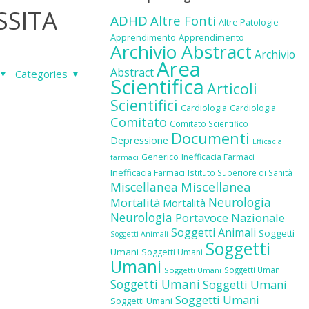
SSITA
ADHD
Altre Fonti
Altre Patologie
Apprendimento
Apprendimento
Archivio Abstract
Archivio
Area
Abstract
Categories
Scientifica
Articoli
Scientifici
Cardiologia
Cardiologia
Comitato
Comitato Scientifico
Documenti
Depressione
Efficacia
Generico
Inefficacia Farmaci
farmaci
Inefficacia Farmaci
Istituto Superiore di Sanità
Miscellanea
Miscellanea
Neurologia
Mortalità
Mortalità
Neurologia
Portavoce Nazionale
Soggetti Animali
Soggetti
Soggetti Animali
Soggetti
Umani
Soggetti Umani
Umani
Soggetti Umani
Soggetti Umani
Soggetti Umani
Soggetti Umani
Soggetti Umani
Soggetti Umani