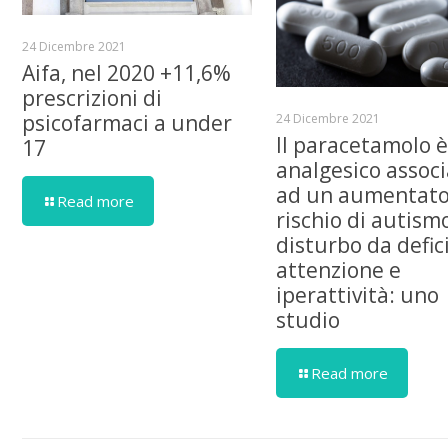
24 Dicembre 2021
Aifa, nel 2020 +11,6%
prescrizioni di
psicofarmaci a under
24 Dicembre 2021
Il paracetamolo 
17
analgesico assoc
ad un aumentat
Read more
rischio di autism
disturbo da defici
attenzione e
iperattività: uno
studio
Read more