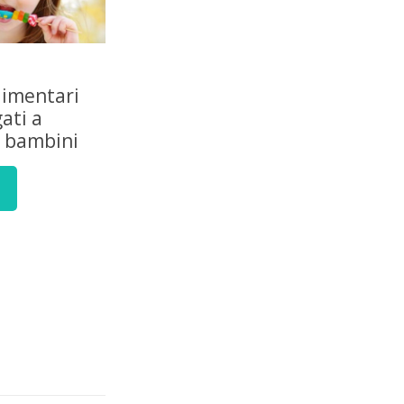
limentari
gati a
à bambini