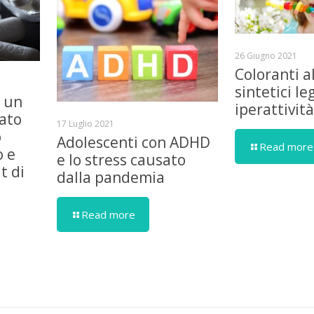
26 Giugno 2021
Coloranti a
sintetici le
è un
iperattivit
iato
17 Luglio 2021
o
Adolescenti con ADHD
Read more
o e
e lo stress causato
t di
dalla pandemia
Read more