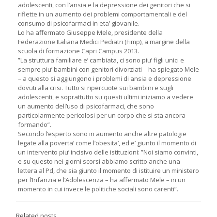
adolescenti, con l’ansia e la depressione dei genitori che si
riflette in un aumento dei problemi comportamentali e del
consumo di psicofarmaci in eta’ giovanile.
Lo ha affermato Giuseppe Mele, presidente della
Federazione Italiana Medici Pediatri (Fimp), a margine della
scuola di formazione Capri Campus 2013.
”La struttura familiare e’ cambiata, ci sono piu’ figli unici e
sempre piu’ bambini con genitori divorziati – ha spiegato Mele
– a questo si aggiungono i problemi di ansia e depressione
dovuti alla crisi. Tutto si ripercuote sui bambini e sugli
adolescenti, e soprattutto su questi ultimi iniziamo a vedere
un aumento dell’uso di psicofarmaci, che sono
particolarmente pericolosi per un corpo che si sta ancora
formando”.
Secondo l’esperto sono in aumento anche altre patologie
legate alla poverta’ come l’obesita’, ed e’ giunto il momento di
un intervento piu’ incisivo delle istituzioni: ”Noi siamo convinti,
e su questo nei giorni scorsi abbiamo scritto anche una
lettera al Pd, che sia giunto il momento di istituire un ministero
per l’Infanzia e l’Adolescenza – ha affermato Mele – in un
momento in cui invece le politiche sociali sono carenti”.
Related posts