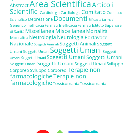
Area Scientifica
Articoli
Abstract
Scientifici
Comitato
Cardiologia
Cardiologia
Comitato
Documenti
Depressione
Scientifico
Efficacia farmaci
Inefficacia Farmaci
Generico
Inefficacia Farmaci
Istituto Superiore
Miscellanea
Miscellanea
Mortalità
di Sanità
Neurologia
Neurologia
Portavoce
Mortalità
Nazionale
Soggetti Animali
Soggetti
Soggetti Animali
Soggetti Umani
Umani
Soggetti Umani
Soggetti
Soggetti Umani
Soggetti Umani
Soggetti Umani
Umani
Soggetti Umani
Soggetti Umani
Sviluppo
Soggetti Umani
Terapie non
Corporeo
Sviluppo Corporeo
farmacologiche
Terapie non
farmacologiche
Tossicomania
Tossicomania