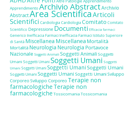
ADHD
Altre Fonti
Altre Patologie
Apprendimento
Archivio Abstract
Archivio
Apprendimento
Area Scientifica
Articoli
Abstract
Scientifici
Comitato
Cardiologia
Cardiologia
Comitato
Documenti
Depressione
Scientifico
Efficacia farmaci
Inefficacia Farmaci
Generico
Inefficacia Farmaci
Istituto Superiore
Miscellanea
Miscellanea
Mortalità
di Sanità
Neurologia
Neurologia
Portavoce
Mortalità
Nazionale
Soggetti Animali
Soggetti
Soggetti Animali
Soggetti Umani
Umani
Soggetti Umani
Soggetti
Soggetti Umani
Soggetti Umani
Soggetti Umani
Umani
Soggetti Umani
Soggetti Umani
Sviluppo
Soggetti Umani
Terapie non
Corporeo
Sviluppo Corporeo
farmacologiche
Terapie non
farmacologiche
Tossicomania
Tossicomania